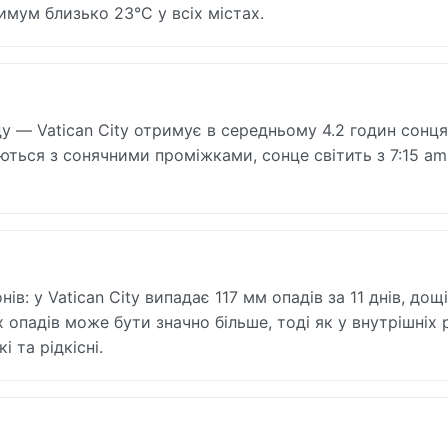
имум близько 23°C у всіх містах.
у — Vatican City отримує в середньому 4.2 годин сонця
гуються з сонячними проміжками, сонце світить з 7:15 am
ів: у Vatican City випадає 117 мм опадів за 11 днів, дощ
опадів може бути значно більше, тоді як у внутрішніх 
 та рідкісні.