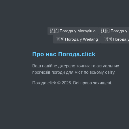
🇸🇴 Погода у Могадішо
🇮🇳 Погода у
🇨🇳 Погода у Weifang
🇨🇳 Погода у
Про нас Погода.click
Ваш надійне джерело точних та актуальних
прогнозів погоди для міст по всьому світу.
Погода.click © 2026. Всі права захищені.