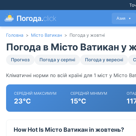
Точ
Погода.
click
Азия
▼
Головна
>
Місто Ватикан
>
Погода у жовтні
Погода в Місто Ватикан у 
Прогноз
Погода у серпні
Погода у вересні
С
Кліматичні норми по всій країні для 1 міст у Місто Ва
СЕРЕДНІЙ МАКСИМУМ
СЕРЕДНІЙ МІНІМУМ
ОПА
23°C
15°C
11
How Hot Is Місто Ватикан in жовтень?