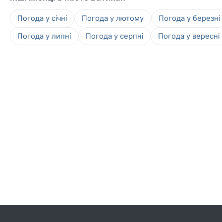
Погода у січні
Погода у лютому
Погода у березні
Погода у липні
Погода у серпні
Погода у вересні