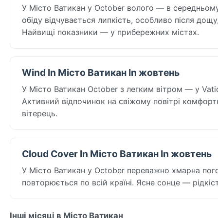
У Місто Ватикан у October волого — в середньому 6
обіду відчувається липкість, особливо після дощу,
Найвищі показники — у прибережних містах.
Wind In Місто Ватикан In жовтень
У Місто Ватикан October з легким вітром — у Vatic
Активний відпочинок на свіжому повітрі комфорт
вітерець.
Cloud Cover In Місто Ватикан In жовтень
У Місто Ватикан у October переважно хмарна погод
повторюється по всій країні. Ясне сонце — рідкіст
Інші місяці в Місто Ватикан