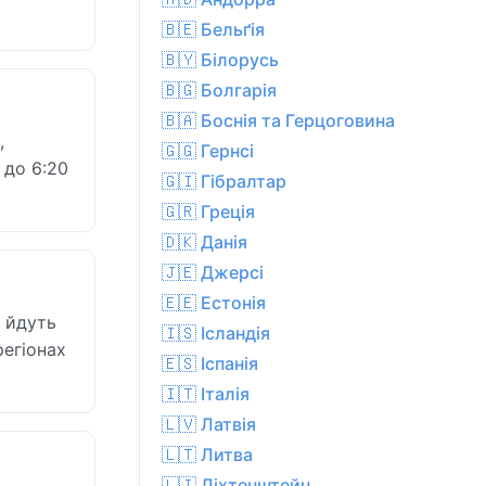
🇧🇪 Бельґія
🇧🇾 Білорусь
🇧🇬 Болгарія
🇧🇦 Боснія та Герцоговина
,
🇬🇬 Гернсі
 до 6:20
🇬🇮 Гібралтар
🇬🇷 Греція
🇩🇰 Данія
🇯🇪 Джерсі
🇪🇪 Естонія
і йдуть
🇮🇸 Ісландія
регіонах
🇪🇸 Іспанія
🇮🇹 Італія
🇱🇻 Латвія
🇱🇹 Литва
🇱🇮 Ліхтенштейн