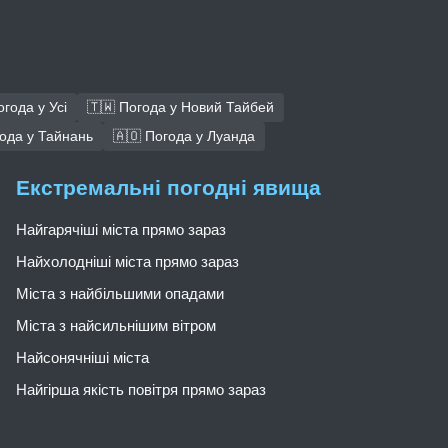
огода у Усі
🇹🇼 Погода у Новий Тайбей
года у Тайнань
🇦🇴 Погода у Луанда
Екстремальні погодні явища
Найгарячіші міста прямо зараз
Найхолодніші міста прямо зараз
Міста з найбільшими опадами
Міста з найсильнішим вітром
Найсонячніші міста
Найгірша якість повітря прямо зараз