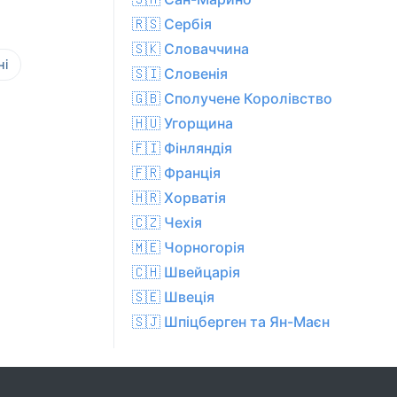
🇷🇸 Сербія
🇸🇰 Словаччина
ні
🇸🇮 Словенія
🇬🇧 Сполучене Королівство
🇭🇺 Угорщина
🇫🇮 Фінляндія
🇫🇷 Франція
🇭🇷 Хорватія
🇨🇿 Чехiя
🇲🇪 Чорногорія
🇨🇭 Швейцарія
🇸🇪 Швеція
🇸🇯 Шпіцберген та Ян-Маєн