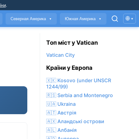
їни
.
🌐
Северная Америка
Южная Америка
▾
▼
▼
Топ міст у Vatican
Vatican City
Країни у Европа
🇽🇰 Kosovo (under UNSCR
1244/99)
🇷🇸 Serbia and Montenegro
🇺🇦 Ukraina
🇦🇹 Австрія
🇦🇽 Аландські острови
🇦🇱 Албанія
🇦🇩 Андорра