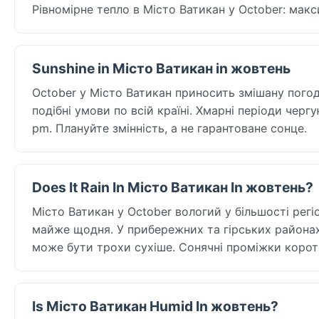
Рівномірне тепло в Місто Ватикан у October: макс
Sunshine in Місто Ватикан in жовтень
October у Місто Ватикан приносить змішану погод
подібні умови по всій країні. Хмарні періоди чер
pm. Плануйте змінність, а не гарантоване сонце.
Does It Rain In Місто Ватикан In жовтень?
Місто Ватикан у October вологий у більшості регіон
майже щодня. У прибережних та гірських районах 
може бути трохи сухіше. Сонячні проміжки короткі
Is Місто Ватикан Humid In жовтень?