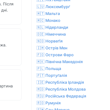
. Після
🇱🇺 Люксембурґ
дні.
🇲🇹 Мальта
🇲🇨 Монако
🇳🇱 Нідерланди
🇩🇪 Німеччина
🇳🇴 Норвеґія
ожа.
🇮🇲 Острів Мен
🇫🇴 Острови Фаро
🇲🇰 Північна Македонія
🇵🇱 Польща
🇵🇹 Портуґалія
🇮🇪 Республіка Ірландія
картина
🇲🇩 Республіка Молдова
🇷🇺 Російська Федерація
🇷🇴 Румунія
🇸🇲 Сан-Марино