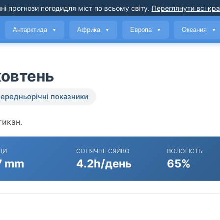
ні прогнози погоди
для міст по всьому світу
.
Переглянути всі кра
Антарктида
Африка
Европа
Океания
▼
▼
▼
▼
жовтень
ередньорічні показники
тикан.
ДИ
СОНЯЧНЕ СЯЙВО
ВОЛОГІСТЬ
7 mm
4.2h/день
65%