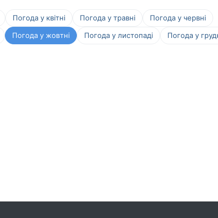
Погода у квітні
Погода у травні
Погода у червні
Погода у жовтні
Погода у листопаді
Погода у груд