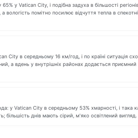
5% у Vatican City, і подібна задуха в більшості регіонів
 а вологість помітно посилює відчуття тепла в спекотні 
an City в середньому 16 км/год, і по країні ситуація сх
ний, а вдень у внутрішніх районах додається приємний
а: у Vatican City в середньому 53% хмарності, і така 
ь; більшість днів мають сірий, м'яко освітлений вигляд.