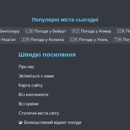
Популярні міста сьогодні
 Бенґалуру
🇱🇧 Погода у Бейрут
🇩🇿 Погода у Алжир
🇨🇳 П
 Huai'an
🇮🇳 Погода у Колката
🇨🇳 Погода у Ухань
🇹🇼 По
Швидкі посилання
Про нас
Зв’яжіться з нами
Карта сайту
Всі континенти
Всі країни
Столичні міста світу
🧩 Безкоштовний віджет погоди