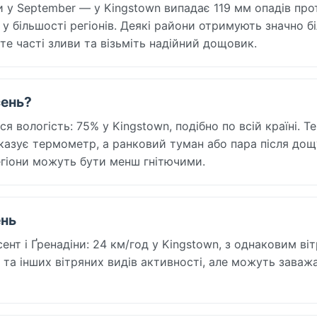
ни у September — у Kingstown випадає 119 мм опадів пр
 більшості регіонів. Деякі райони отримують значно б
те часті зливи та візьміть надійний дощовик.
сень?
я вологість: 75% у Kingstown, подібно по всій країні. Те
оказує термометр, а ранковий туман або пара після до
регіони можуть бути менш гнітючими.
ень
нт і Ґренадіни: 24 км/год у Kingstown, з однаковим ві
ту та інших вітряних видів активності, але можуть заваж