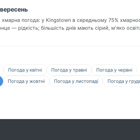
n вересень
 хмарна погода: у Kingstown в середньому 75% хмарност
нце — рідкість; більшість днів мають сірий, м'яко осві
Погода у квітні
Погода у травні
Погода у червні
Погода у жовтні
Погода у листопаді
Погода у груд