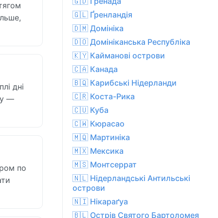
🇬🇩 Ґренада
отягом
🇬🇱 Ґренландія
ільше,
🇩🇲 Домініка
🇩🇴 Домініканська Республіка
🇰🇾 Кайманові острови
🇨🇦 Канада
🇧🇶 Карибські Нідерланди
плі дні
🇨🇷 Коста-Рика
щу —
🇨🇺 Куба
🇨🇼 Кюрасао
🇲🇶 Мартиніка
🇲🇽 Мексика
🇲🇸 Монтсеррат
тром по
🇳🇱 Нідерландські Антильські
ати
острови
🇳🇮 Нікараґуа
🇧🇱 Острів Святого Бартоломея