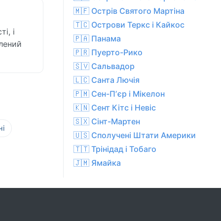
🇲🇫 Острів Святого Мартіна
🇹🇨 Острови Теркс і Кайкос
і, і
🇵🇦 Панама
тлений
🇵🇷 Пуерто-Рико
🇸🇻 Сальвадор
🇱🇨 Санта Лючія
🇵🇲 Сен-Пʼєр і Мікелон
🇰🇳 Сент Кітс і Невіс
🇸🇽 Сінт-Мартен
ні
🇺🇸 Сполучені Штати Америки
🇹🇹 Трінідад і Тобаго
🇯🇲 Ямайка