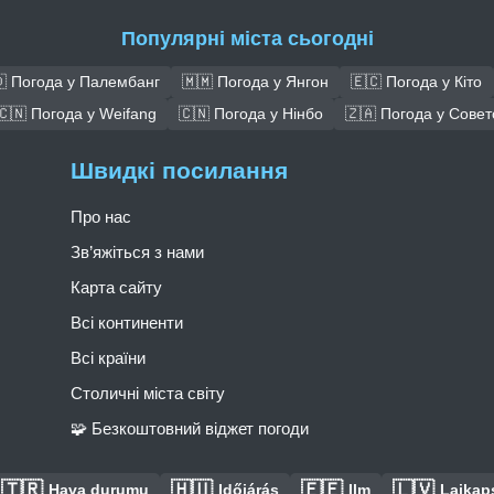
Популярні міста сьогодні
 Погода у Палембанг
🇲🇲 Погода у Янгон
🇪🇨 Погода у Кіто
🇨🇳 Погода у Weifang
🇨🇳 Погода у Нінбо
🇿🇦 Погода у Совет
Швидкі посилання
Про нас
Зв’яжіться з нами
Карта сайту
Всі континенти
Всі країни
Столичні міста світу
🧩 Безкоштовний віджет погоди
🇹🇷
🇭🇺
🇪🇪
🇱🇻
Hava durumu
Időjárás
Ilm
Laikaps