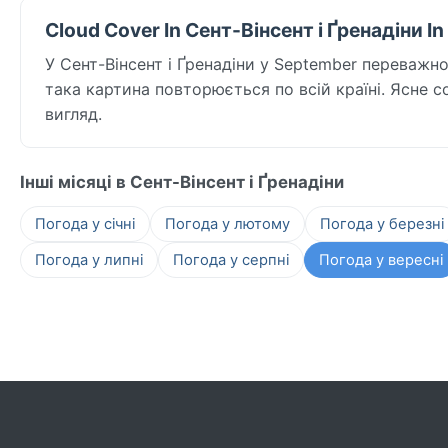
Cloud Cover In Сент-Вінсент і Ґренадіни I
У Сент-Вінсент і Ґренадіни у September переважно
така картина повторюється по всій країні. Ясне со
вигляд.
Інші місяці в Сент-Вінсент і Ґренадіни
Погода у січні
Погода у лютому
Погода у березні
Погода у липні
Погода у серпні
Погода у вересні