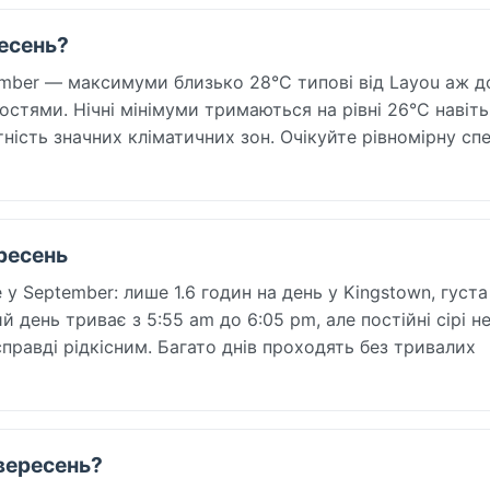
ресень?
tember — максимуми близько 28°C типові від Layou аж д
стями. Нічні мінімуми тримаються на рівні 26°C навіть 
ність значних кліматичних зон. Очікуйте рівномірну сп
ересень
у September: лише 1.6 годин на день у Kingstown, густа
й день триває з 5:55 am до 6:05 pm, але постійні сірі н
правді рідкісним. Багато днів проходять без тривалих
n вересень?