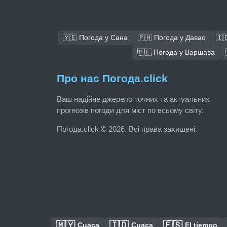
🇾🇪 Погода у Сана
🇵🇭 Погода у Давао
🇮
🇵🇱 Погода у Варшава
Про нас Погода.click
Ваш надійне джерело точних та актуальних
прогнозів погоди для міст по всьому світу.
Погода.click © 2026. Всі права захищені.
🇲🇾
🇮🇩
🇪🇸
Cuaca
Cuaca
El tiempo