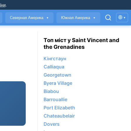
їни
.
🌐
Северная Америка
Южная Америка
▾
▼
▼
Топ міст у Saint Vincent and
the Grenadines
Кінгстаун
Calliaqua
Georgetown
Byera Village
Biabou
Barrouallie
Port Elizabeth
Chateaubelair
Dovers