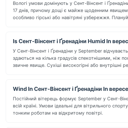
Вологі умови домінують у Сент-Вінсент і Ґренаді
17 днів, причому дощі є майже щоденним явищем у
особливо гірські або навітряні узбережжя. Плануй
Is Сент-Вінсент і Ґренадіни Humid In вере
У Сент-Вінсент і Ґренадіни у September відчуваєтьс
здаються на кілька градусів спекотнішими, ніж п
звичне явище. Сухіші високогірні або внутрішні 
Wind In Сент-Вінсент і Ґренадіни In верес
Постійний вітерець формує September у Сент-Вінсе
всій країні. Умови ідеальні для вітрильного спор
тонким роботам на відкритому повітрі.