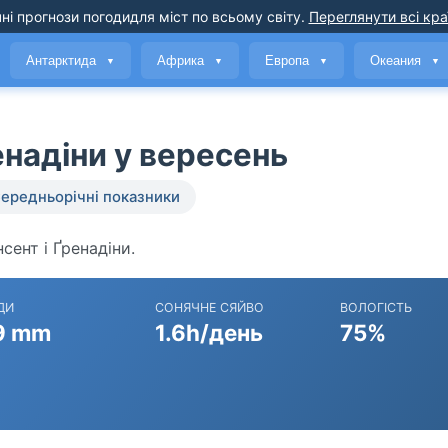
ні прогнози погоди
для міст по всьому світу
.
Переглянути всі кра
Антарктида
Африка
Европа
Океания
▼
▼
▼
▼
енадіни у вересень
ередньорічні показники
нсент і Ґренадіни.
ДИ
СОНЯЧНЕ СЯЙВО
ВОЛОГІСТЬ
9 mm
1.6h/день
75%