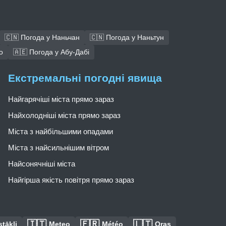
🇨🇳 Погода у Наньчан
🇨🇳 Погода у Наньтун
о
🇦🇪 Погода у Абу-Дабі
Екстремальні погодні явища
Найгарячіші міста прямо зараз
Найхолодніші міста прямо зараз
Міста з найбільшими опадами
Міста з найсильнішим вітром
Найсонячніші міста
Найгірша якість повітря прямо зараз
🇮🇹
🇫🇷
🇱🇹
tākļi
Meteo
Météo
Oras