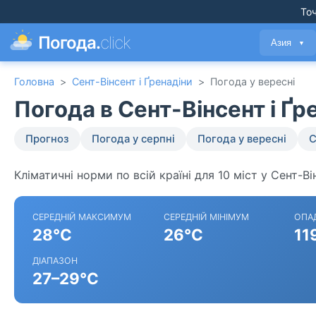
Точ
Погода.
click
Азия
▼
Головна
>
Сент-Вінсент і Ґренадіни
>
Погода у вересні
Погода в Сент-Вінсент і Ґр
Прогноз
Погода у серпні
Погода у вересні
С
Кліматичні норми по всій країні для 10 міст у Сент-Ві
СЕРЕДНІЙ МАКСИМУМ
СЕРЕДНІЙ МІНІМУМ
ОПА
28°C
26°C
11
ДІАПАЗОН
27–29°C