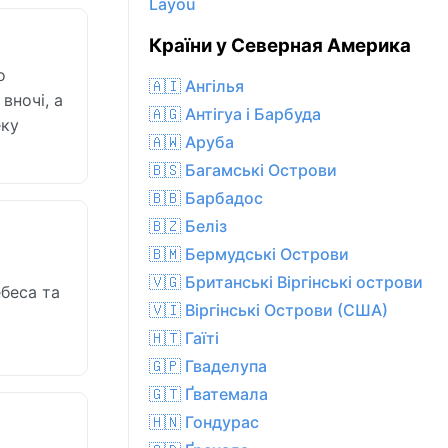
Layou
Країни у Северная Америка
о
🇦🇮 Ангілья
вночі, а
🇦🇬 Антігуа і Барбуда
еку
🇦🇼 Аруба
🇧🇸 Багамські Острови
🇧🇧 Барбадос
🇧🇿 Беліз
🇧🇲 Бермудські Острови
🇻🇬 Британські Віргінські острови
ебеса та
🇻🇮 Віргінські Острови (США)
🇭🇹 Гаїті
🇬🇵 Гваделупа
🇬🇹 Ґватемала
🇭🇳 Гондурас