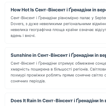
How Hot Is Сент-Вінсент і Ґренадіни in ве
Сент-Вінсент і Ґренадіни рівномірно палає у Sep
Dovers, з дуже невеликими регіональними відмінно
невелика географічна площа країни означає відсут
вдень і вночі.
Sunshine in Сент-Вінсент і Ґренадіни in в
Сент-Вінсент і Ґренадіни отримує обмежене сонце 
хмарність поширена в більшості регіонів. Світлови
похмурі проміжки роблять пряме сонячне світло с
сонячних періодів.
Does It Rain In Сент-Вінсент і Ґренадіни I