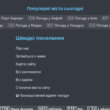
Популярні міста сьогодні
у Порт-Харкорт
🇨🇳 Погода у Хефей
🇺🇦 Погода у Київ
🇦🇫
да
🇮🇩 Погода у Медан
🇧🇫 Погода у Уагадугу
🇨🇬 Погода у
Швидкі посилання
Про нас
Зв’яжіться з нами
Карта сайту
Всі континенти
Всі країни
Столичні міста світу
🧩 Безкоштовний віджет погоди
🇹🇷
🇭🇺
🇪🇪
🇱🇻
Hava durumu
Időjárás
Ilm
Laikaps