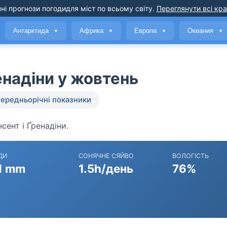
ні прогнози погоди
для міст по всьому світу
.
Переглянути всі кра
Антарктида
Африка
Европа
Океания
▼
▼
▼
▼
енадіни у жовтень
ередньорічні показники
нсент і Ґренадіни.
ДИ
СОНЯЧНЕ СЯЙВО
ВОЛОГІСТЬ
1 mm
1.5h/день
76%