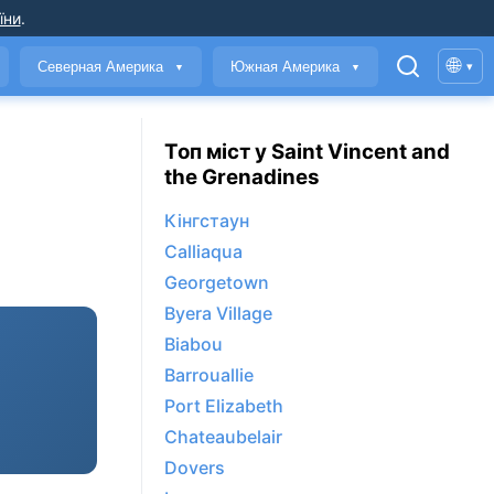
їни
.
🌐
Северная Америка
Южная Америка
▾
▼
▼
Топ міст у Saint Vincent and
the Grenadines
Кінгстаун
Calliaqua
Georgetown
Byera Village
Biabou
Barrouallie
Port Elizabeth
Chateaubelair
Dovers