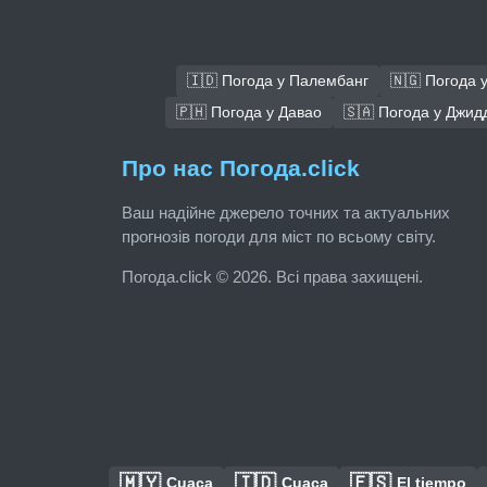
🇮🇩 Погода у Палембанг
🇳🇬 Погода 
🇵🇭 Погода у Давао
🇸🇦 Погода у Джид
Про нас Погода.click
Ваш надійне джерело точних та актуальних
прогнозів погоди для міст по всьому світу.
Погода.click © 2026. Всі права захищені.
🇲🇾
🇮🇩
🇪🇸
Cuaca
Cuaca
El tiempo