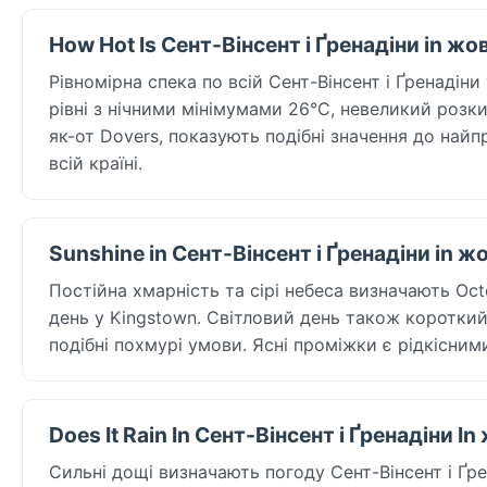
How Hot Is Сент-Вінсент і Ґренадіни in жо
Рівномірна спека по всій Сент-Вінсент і Ґренадін
рівні з нічними мінімумами 26°C, невеликий розки
як-от Dovers, показують подібні значення до най
всій країні.
Sunshine in Сент-Вінсент і Ґренадіни in ж
Постійна хмарність та сірі небеса визначають Octo
день у Kingstown. Світловий день також короткий,
подібні похмурі умови. Ясні проміжки є рідкісним
Does It Rain In Сент-Вінсент і Ґренадіни I
Сильні дощі визначають погоду Сент-Вінсент і Ґре