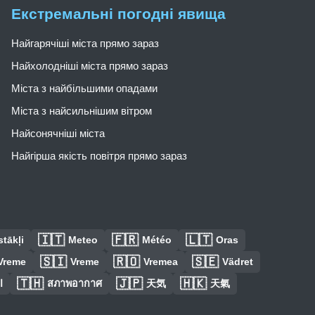
Екстремальні погодні явища
Найгарячіші міста прямо зараз
Найхолодніші міста прямо зараз
Міста з найбільшими опадами
Міста з найсильнішим вітром
Найсонячніші міста
Найгірша якість повітря прямо зараз
🇮🇹
🇫🇷
🇱🇹
tākļi
Meteo
Météo
Oras
🇸🇮
🇷🇴
🇸🇪
Vreme
Vreme
Vremea
Vädret
🇹🇭
🇯🇵
🇭🇰
ا
สภาพอากาศ
天気
天氣