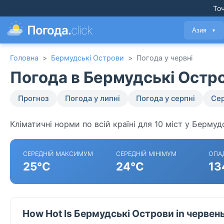
Точ
Погода.
click
Азия
▼
Головна
>
Бермудські Острови
>
Погода у червні
Погода в Бермудські Остро
Прогноз
Погода у липні
Погода у серпні
Сер
Кліматичні норми по всій країні для 10 міст у Бермуд
СЕРЕДНІЙ МАКСИМУМ
СЕРЕДНІЙ МІНІМУМ
ОПА
25°C
24°C
13
How Hot Is Бермудські Острови in червен