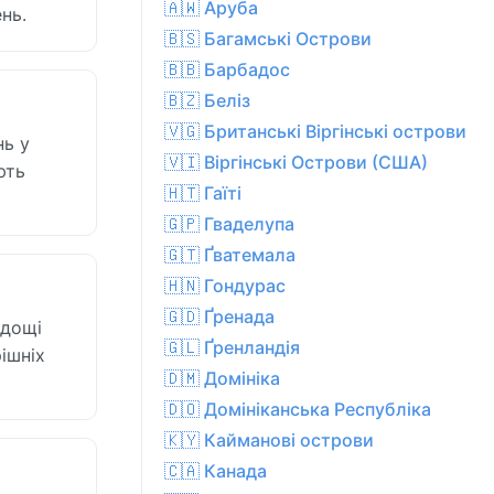
🇦🇼 Аруба
нь.
🇧🇸 Багамські Острови
🇧🇧 Барбадос
🇧🇿 Беліз
🇻🇬 Британські Віргінські острови
нь у
🇻🇮 Віргінські Острови (США)
ють
🇭🇹 Гаїті
🇬🇵 Гваделупа
🇬🇹 Ґватемала
🇭🇳 Гондурас
🇬🇩 Ґренада
 дощі
🇬🇱 Ґренландія
ішніх
🇩🇲 Домініка
🇩🇴 Домініканська Республіка
🇰🇾 Кайманові острови
🇨🇦 Канада