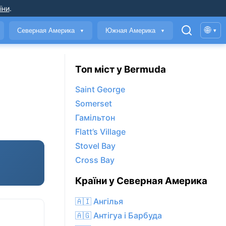
їни
.
🌐
Северная Америка
Южная Америка
▾
▼
▼
Топ міст у Bermuda
Saint George
Somerset
Гамільтон
Flatt’s Village
Stovel Bay
Cross Bay
Країни у Северная Америка
🇦🇮 Ангілья
🇦🇬 Антігуа і Барбуда