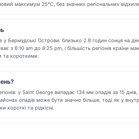
повий максимум 25°C, без значних регіональних відхиле
нь
e у Бермудські Острови: близько 2.8 годин сонця на де
ає з 6:10 am до 8:25 pm, і більшість регіонів країни ма
и та короткими.
вень?
іонів: у Saint George випадає 134 мм опадів за 15 днів,
йонах опадів може бути значно більше, тоді як у внутр
и короткі та рідкісні.