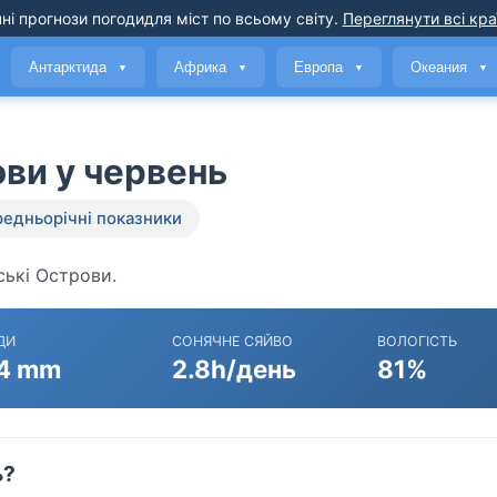
ні прогнози погоди
для міст по всьому світу
.
Переглянути всі кра
Антарктида
Африка
Европа
Океания
▼
▼
▼
▼
ви у червень
едньорічні показники
ські Острови.
ДИ
СОНЯЧНЕ СЯЙВО
ВОЛОГІСТЬ
4 mm
2.8h/день
81%
ь?