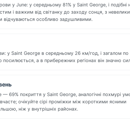
и у June: у середньому 81% у Saint George, і подібні 
устим і важким від світанку до заходу сонця, з невелик
они відчуваються особливо задушливими.
: у Saint George в середньому 26 км/год, і загалом по 
ер посилюється, а в прибережних регіонах він значно си
вень
 — 69% покриття у Saint George, аналогічні похмурі ум
ивчасте; очікуйте сірі проміжки між короткими ясними
льшою, ніж у внутрішніх районах.