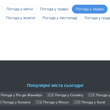
Погода у квітні
Погода у травні
Погода у червні
Погода у жовтні
Погода у листопаді
Погода у груд
Популярні міста сьогодні
 Погода у Ріо-де-Жанейро
🇬🇳 Погода у Conakry
🇰🇷 Погода у
 Погода у Колката
🇮🇶 Погода у Мосул
🇮🇳 Погода у Surat