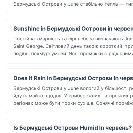
Бермудські Острови у June стабільно тепла — ти
Sunshine in Бермудські Острови in черве
Постійна хмарність та сірі небеса визначають Jun
Saint George. Світловий день також короткий, трив
подібні похмурі умови. Ясні проміжки є рідкісним
Does It Rain In Бермудські Острови In чер
Бермудські Острови у June вологий у більшості рег
йдуть майже щодня. У прибережних та гірських ра
регіонах може бути трохи сухіше. Сонячні проміжк
Is Бермудські Острови Humid In червень?