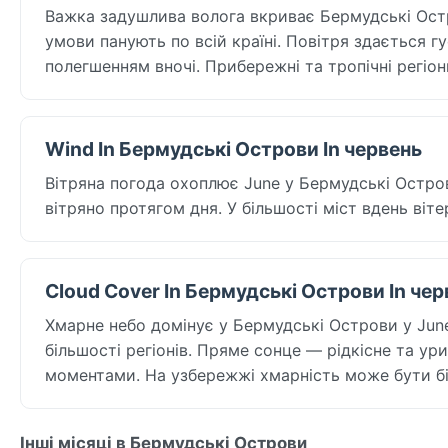
Важка задушлива волога вкриває Бермудські Остров
умови панують по всій країні. Повітря здається г
полегшенням вночі. Прибережні та тропічні регі
Wind In Бермудські Острови In червень
Вітряна погода охоплює June у Бермудські Острови
вітряно протягом дня. У більшості міст вдень віт
Cloud Cover In Бермудські Острови In чер
Хмарне небо домінує у Бермудські Острови у June
більшості регіонів. Пряме сонце — рідкісне та ур
моментами. На узбережжі хмарність може бути бі
Інші місяці в Бермудські Острови