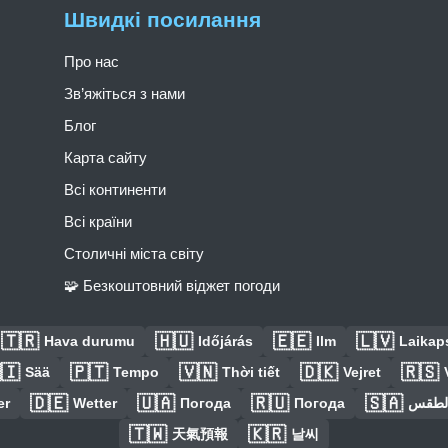
Швидкі посилання
Про нас
Зв’яжіться з нами
Блог
Карта сайту
Всі континенти
Всі країни
Столичні міста світу
🧩 Безкоштовний віджет погоди
🇹🇷
🇭🇺
🇪🇪
🇱🇻
Hava durumu
Időjárás
Ilm
Laikaps
🇮
🇵🇹
🇻🇳
🇩🇰
🇷🇸
Sää
Tempo
Thời tiết
Vejret
🇩🇪
🇺🇦
🇷🇺
🇸🇦
er
Wetter
Погода
Погода
الطق
🇹🇼
🇰🇷
天氣預報
날씨