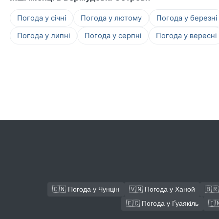
Погода у січні
Погода у лютому
Погода у березні
Погода у липні
Погода у серпні
Погода у вересні
🇨🇳 Погода у Чунцін
🇻🇳 Погода у Ханой
🇧🇷
🇪🇨 Погода у Ґуаякіль
🇮