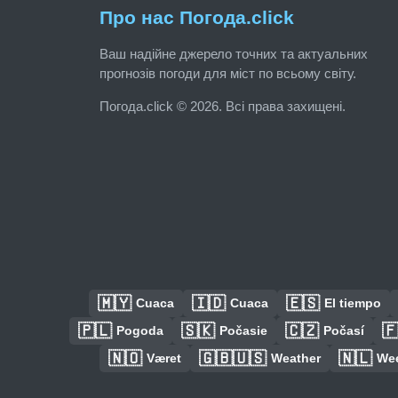
Про нас Погода.click
Ваш надійне джерело точних та актуальних
прогнозів погоди для міст по всьому світу.
Погода.click © 2026. Всі права захищені.
🇲🇾
🇮🇩
🇪🇸
Cuaca
Cuaca
El tiempo
🇵🇱
🇸🇰
🇨🇿

Pogoda
Počasie
Počasí
🇳🇴
🇬🇧🇺🇸
🇳🇱
Været
Weather
We