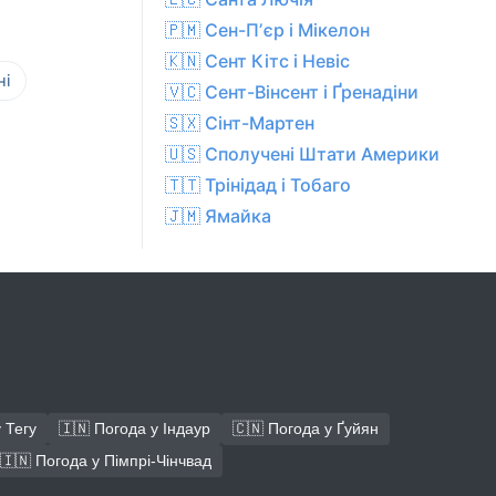
🇵🇲 Сен-Пʼєр і Мікелон
🇰🇳 Сент Кітс і Невіс
ні
🇻🇨 Сент-Вінсент і Ґренадіни
🇸🇽 Сінт-Мартен
🇺🇸 Сполучені Штати Америки
🇹🇹 Трінідад і Тобаго
🇯🇲 Ямайка
 Тегу
🇮🇳 Погода у Індаур
🇨🇳 Погода у Ґуйян
🇮🇳 Погода у Пімпрі-Чінчвад