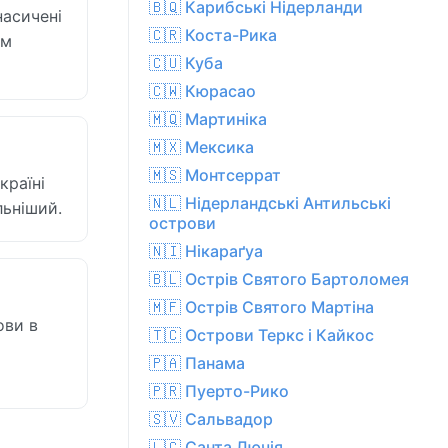
🇧🇶 Карибські Нідерланди
насичені
🇨🇷 Коста-Рика
им
🇨🇺 Куба
🇨🇼 Кюрасао
🇲🇶 Мартиніка
🇲🇽 Мексика
🇲🇸 Монтсеррат
країні
🇳🇱 Нідерландські Антильські
льніший.
острови
🇳🇮 Нікараґуа
🇧🇱 Острів Святого Бартоломея
🇲🇫 Острів Святого Мартіна
ови в
🇹🇨 Острови Теркс і Кайкос
🇵🇦 Панама
🇵🇷 Пуерто-Рико
🇸🇻 Сальвадор
🇱🇨 Санта Лючія