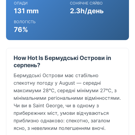
ОПАДИ
СОНЯЧНЕ СЯЙВО
131 mm
2.3h/день
ВОЛОГІСТЬ
76%
How Hot Is Бермудські Острови in
серпень?
Бермудські Острови має стабільно
спекотну погоду у August — середні
максимуми 28°C, середні мінімуми 27°C, з
мінімальними регіональними відмінностями.
Чи ви в Saint George, чи в одному з
прибережних міст, умови відчуваються
приблизно однаково: спекотно, загалом
ясно, з невеликим полегшенням вночі.