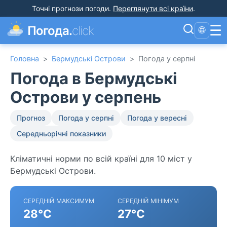
Точні прогнози погоди
.
Переглянути всі країни
.
☰
Погода.
click
🌐
Головна
>
Бермудські Острови
>
Погода у серпні
Погода в Бермудські
Острови у серпень
Прогноз
Погода у серпні
Погода у вересні
Середньорічні показники
Кліматичні норми по всій країні для 10 міст у
Бермудські Острови.
СЕРЕДНІЙ МАКСИМУМ
СЕРЕДНІЙ МІНІМУМ
28°C
27°C