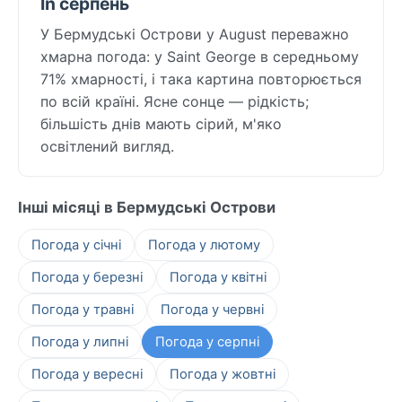
In серпень
У Бермудські Острови у August переважно
хмарна погода: у Saint George в середньому
71% хмарності, і така картина повторюється
по всій країні. Ясне сонце — рідкість;
більшість днів мають сірий, м'яко
освітлений вигляд.
Інші місяці в Бермудські Острови
Погода у січні
Погода у лютому
Погода у березні
Погода у квітні
Погода у травні
Погода у червні
Погода у липні
Погода у серпні
Погода у вересні
Погода у жовтні