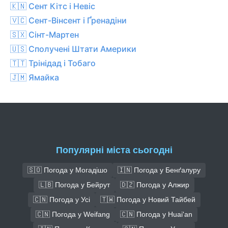
🇰🇳 Сент Кітс і Невіс
🇻🇨 Сент-Вінсент і Ґренадіни
🇸🇽 Сінт-Мартен
🇺🇸 Сполучені Штати Америки
🇹🇹 Трінідад і Тобаго
🇯🇲 Ямайка
Популярні міста сьогодні
🇸🇴 Погода у Могадішо
🇮🇳 Погода у Бенґалуру
🇱🇧 Погода у Бейрут
🇩🇿 Погода у Алжир
🇨🇳 Погода у Усі
🇹🇼 Погода у Новий Тайбей
🇨🇳 Погода у Weifang
🇨🇳 Погода у Huai'an