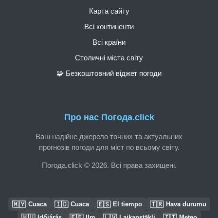
Карта сайту
Всі континенти
Всі країни
Столичні міста світу
🧩 Безкоштовний віджет погоди
Про нас Погода.click
Ваш надійне джерело точних та актуальних
прогнозів погоди для міст по всьому світу.
Погода.click © 2026. Всі права захищені.
🇲🇾
🇮🇩
🇪🇸
🇹🇷
Cuaca
Cuaca
El tiempo
Hava durumu
🇭🇺
🇪🇪
🇱🇻
🇮🇹
Időjárás
Ilm
Laikapstākļi
Meteo