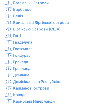
🇧🇸 Багамські Острови
🇧🇧 Барбадос
🇧🇿 Беліз
🇻🇬 Британські Віргінські острови
🇻🇮 Віргінські Острови (США)
🇭🇹 Гаїті
🇬🇵 Гваделупа
🇬🇹 Ґватемала
🇭🇳 Гондурас
🇬🇩 Ґренада
🇬🇱 Ґренландія
🇩🇲 Домініка
🇩🇴 Домініканська Республіка
🇰🇾 Кайманові острови
🇨🇦 Канада
🇧🇶 Карибські Нідерланди