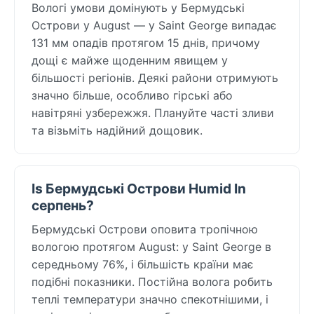
Вологі умови домінують у Бермудські
Острови у August — у Saint George випадає
131 мм опадів протягом 15 днів, причому
дощі є майже щоденним явищем у
більшості регіонів. Деякі райони отримують
значно більше, особливо гірські або
навітряні узбережжя. Плануйте часті зливи
та візьміть надійний дощовик.
Is Бермудські Острови Humid In
серпень?
Бермудські Острови оповита тропічною
вологою протягом August: у Saint George в
середньому 76%, і більшість країни має
подібні показники. Постійна волога робить
теплі температури значно спекотнішими, і