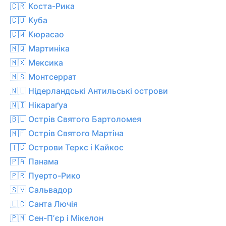
🇨🇷 Коста-Рика
🇨🇺 Куба
🇨🇼 Кюрасао
🇲🇶 Мартиніка
🇲🇽 Мексика
🇲🇸 Монтсеррат
🇳🇱 Нідерландські Антильські острови
🇳🇮 Нікараґуа
🇧🇱 Острів Святого Бартоломея
🇲🇫 Острів Святого Мартіна
🇹🇨 Острови Теркс і Кайкос
🇵🇦 Панама
🇵🇷 Пуерто-Рико
🇸🇻 Сальвадор
🇱🇨 Санта Лючія
🇵🇲 Сен-Пʼєр і Мікелон