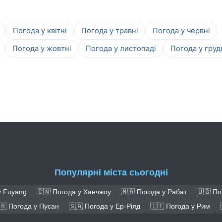
Погода у квітні
Погода у травні
Погода у червні
Погода у жовтні
Погода у листопаді
Погода у груд
Популярні міста сьогодні
у Fuyang
🇨🇳 Погода у Ханчжоу
🇲🇦 Погода у Рабат
🇺🇬 По
🇷 Погода у Пусан
🇸🇦 Погода у Ер-Ріяд
🇮🇹 Погода у Рим