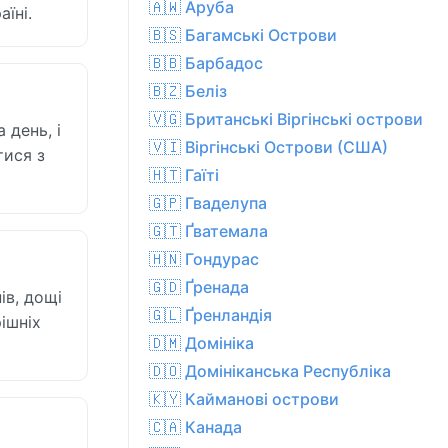
🇦🇼 Аруба
їні.
🇧🇸 Багамські Острови
🇧🇧 Барбадос
🇧🇿 Беліз
🇻🇬 Британські Віргінські острови
 день, і
🇻🇮 Віргінські Острови (США)
тися з
🇭🇹 Гаїті
🇬🇵 Гваделупа
🇬🇹 Ґватемала
🇭🇳 Гондурас
🇬🇩 Ґренада
ів, дощі
🇬🇱 Ґренландія
ішніх
🇩🇲 Домініка
🇩🇴 Домініканська Республіка
🇰🇾 Кайманові острови
🇨🇦 Канада