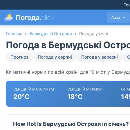
Точ
Погода.
click
Азия
▼
Головна
>
Бермудські Острови
>
Погода у січні
Погода в Бермудські Остро
Прогноз
Погода у серпні
Погода у вересні
С
Кліматичні норми по всій країні для 10 міст у Бермуд
СЕРЕДНІЙ МАКСИМУМ
СЕРЕДНІЙ МІНІМУМ
ОПА
20°C
18°C
14
How Hot Is Бермудські Острови in січень?