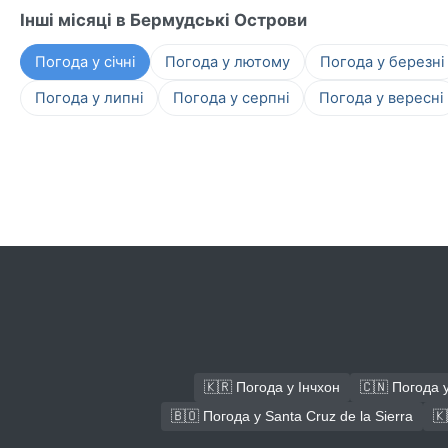
Інші місяці в Бермудські Острови
Погода у січні
Погода у лютому
Погода у березні
Погода у липні
Погода у серпні
Погода у вересні
🇰🇷 Погода у Інчхон
🇨🇳 Погода 
🇧🇴 Погода у Santa Cruz de la Sierra
🇰