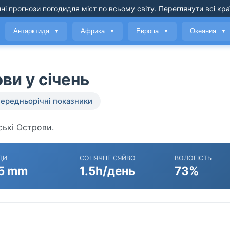
ні прогнози погоди
для міст по всьому світу
.
Переглянути всі кра
Антарктида
Африка
Европа
Океания
▼
▼
▼
▼
ви у січень
ередньорічні показники
ські Острови.
ДИ
СОНЯЧНЕ СЯЙВО
ВОЛОГІСТЬ
5 mm
1.5h/день
73%