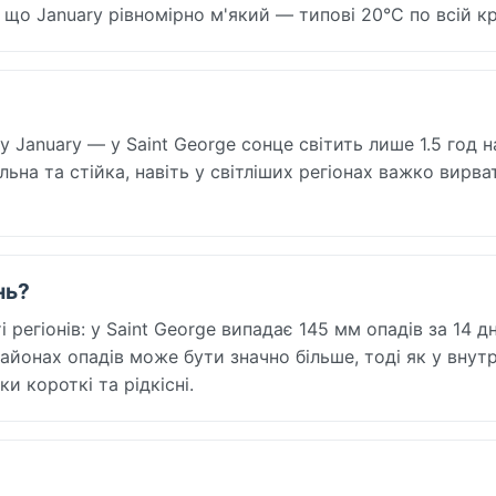
що January рівномірно м'який — типові 20°C по всій кра
 January — у Saint George сонце світить лише 1.5 год на
ільна та стійка, навіть у світліших регіонах важко вирва
нь?
регіонів: у Saint George випадає 145 мм опадів за 14 дн
йонах опадів може бути значно більше, тоді як у внутр
и короткі та рідкісні.