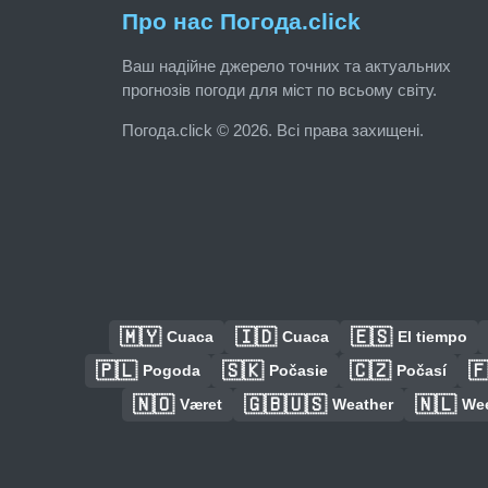
Про нас Погода.click
Ваш надійне джерело точних та актуальних
прогнозів погоди для міст по всьому світу.
Погода.click © 2026. Всі права захищені.
🇲🇾
🇮🇩
🇪🇸
Cuaca
Cuaca
El tiempo
🇵🇱
🇸🇰
🇨🇿

Pogoda
Počasie
Počasí
🇳🇴
🇬🇧🇺🇸
🇳🇱
Været
Weather
We