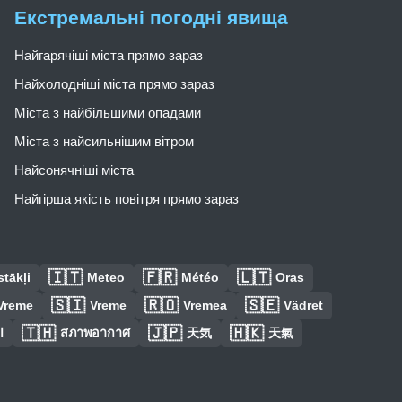
Екстремальні погодні явища
Найгарячіші міста прямо зараз
Найхолодніші міста прямо зараз
Міста з найбільшими опадами
Міста з найсильнішим вітром
Найсонячніші міста
Найгірша якість повітря прямо зараз
🇮🇹
🇫🇷
🇱🇹
tākļi
Meteo
Météo
Oras
🇸🇮
🇷🇴
🇸🇪
Vreme
Vreme
Vremea
Vädret
🇹🇭
🇯🇵
🇭🇰
ا
สภาพอากาศ
天気
天氣