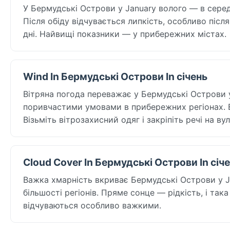
У Бермудські Острови у January волого — в середн
Після обіду відчувається липкість, особливо післ
дні. Найвищі показники — у прибережних містах.
Wind In Бермудські Острови In січень
Вітряна погода переважає у Бермудські Острови у 
поривчастими умовами в прибережних регіонах. В
Візьміть вітрозахисний одяг і закріпіть речі на вул
Cloud Cover In Бермудські Острови In січ
Важка хмарність вкриває Бермудські Острови у Jan
більшості регіонів. Пряме сонце — рідкість, і така
відчуваються особливо важкими.