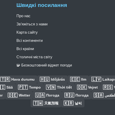
Швидкі посилання
Про нас
Зв’яжіться з нами
Карта сайту
Всі континенти
Всі країни
Столичні міста світу
🧩 Безкоштовний віджет погоди
🇹🇷
🇭🇺
🇪🇪
🇱🇻
Hava durumu
Időjárás
Ilm
Laikaps
🇮
🇵🇹
🇻🇳
🇩🇰
🇷🇸
Sää
Tempo
Thời tiết
Vejret
🇩🇪
🇺🇦
🇷🇺
🇸🇦
er
Wetter
Погода
Погода
الطق
🇹🇼
🇰🇷
天氣預報
날씨