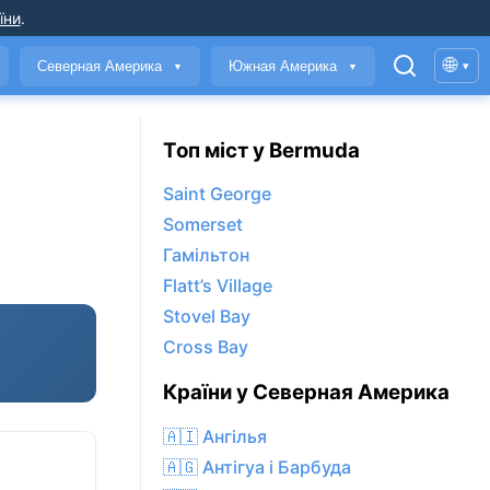
їни
.
🌐
Северная Америка
Южная Америка
▾
▼
▼
Топ міст у Bermuda
Saint George
Somerset
Гамільтон
Flatt’s Village
Stovel Bay
Cross Bay
Країни у Северная Америка
🇦🇮 Ангілья
🇦🇬 Антігуа і Барбуда