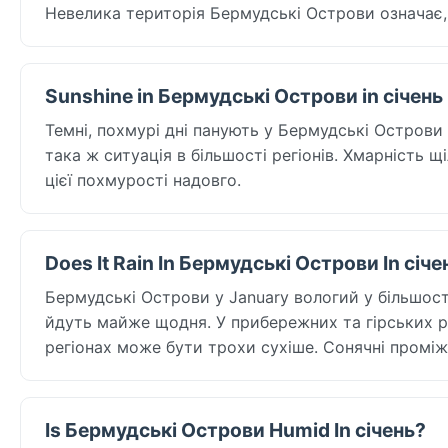
Невелика територія Бермудські Острови означає, 
Sunshine in Бермудські Острови in січень
Темні, похмурі дні панують у Бермудські Острови у
така ж ситуація в більшості регіонів. Хмарність щ
цієї похмурості надовго.
Does It Rain In Бермудські Острови In січе
Бермудські Острови у January вологий у більшості 
йдуть майже щодня. У прибережних та гірських ра
регіонах може бути трохи сухіше. Сонячні проміжк
Is Бермудські Острови Humid In січень?