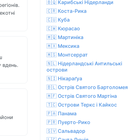
🇧🇶 Карибські Нідерланди
егіонів.
🇨🇷 Коста-Рика
екотні
🇨🇺 Куба
🇨🇼 Кюрасао
🇲🇶 Мартиніка
🇲🇽 Мексика
🇲🇸 Монтсеррат
ш
🇳🇱 Нідерландські Антильські
 вдень.
острови
🇳🇮 Нікараґуа
🇧🇱 Острів Святого Бартоломея
🇲🇫 Острів Святого Мартіна
🇹🇨 Острови Теркс і Кайкос
🇵🇦 Панама
райони
🇵🇷 Пуерто-Рико
🇸🇻 Сальвадор
🇱🇨 Санта Лючія