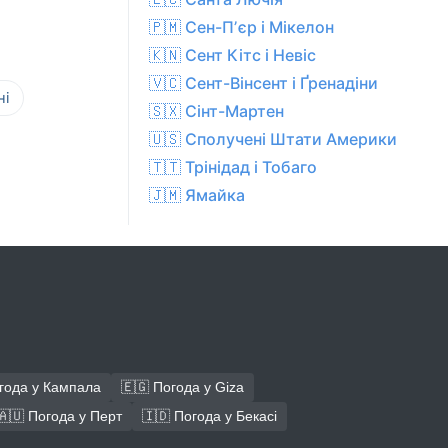
🇵🇲 Сен-Пʼєр і Мікелон
🇰🇳 Сент Кітс і Невіс
🇻🇨 Сент-Вінсент і Ґренадіни
ні
🇸🇽 Сінт-Мартен
🇺🇸 Сполучені Штати Америки
🇹🇹 Трінідад і Тобаго
🇯🇲 Ямайка
года у Кампала
🇪🇬 Погода у Giza
🇦🇺 Погода у Перт
🇮🇩 Погода у Бекасі