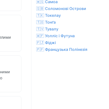
🇼🇸 Самоа
🇸🇧 Соломонові Острови
🇹🇰 Токелау
🇹🇴 Тонґа
🇹🇻 Тувалу
🇼🇫 Уолліс і Футуна
еплими
🇫🇯 Фіджі
🇵🇫 Французька Полінезія
бними
но