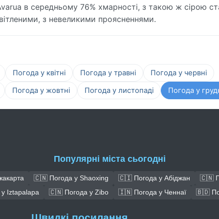
Avarua в середньому 76% хмарності, з такою ж сірою ст
світленими, з невеликими проясненнями.
Погода у квітні
Погода у травні
Погода у червні
Погода у жовтні
Погода у листопаді
Погода у груд
Популярні міста сьогодні
жакарта
🇨🇳 Погода у Shaoxing
🇨🇮 Погода у Абіджан
🇨🇳 
у Iztapalapa
🇨🇳 Погода у Zibo
🇮🇳 Погода у Ченнаї
🇧🇩 П
Швидкі посилання