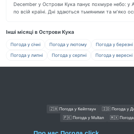
December у Острови Кука панує похмуре небо: у 
по всій країні. Дні здаються тьмяними та м'яко о
Інші місяці в Острови Кука
Погода у січні
Погода у лютому
Погода у березні
Погода у липні
Погода у серпні
Погода у вересні
🇿🇦 Погода у Кейптаун
🇮🇩 Погода у Д
🇵🇰 Погода у Multan
🇲🇽 Погода 
Про нас Погода.click