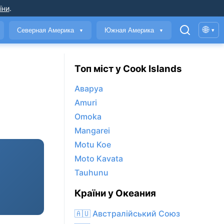
їни
.
🌐
Северная Америка
Южная Америка
▾
▼
▼
Топ міст у Cook Islands
Аваруа
Amuri
Omoka
Mangarei
Motu Koe
Moto Kavata
Tauhunu
Країни у Океания
🇦🇺 Австралійський Союз