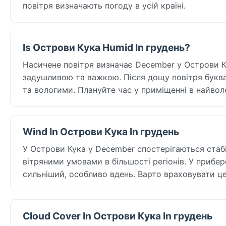
повітря визначають погоду в усій країні.
Is Острови Кука Humid In грудень?
Насичене повітря визначає December у Острови Кук
задушливою та важкою. Після дощу повітря букваль
та вологими. Плануйте час у приміщенні в найволо
Wind In Острови Кука In грудень
У Острови Кука у December спостерігаються стабі
вітряними умовами в більшості регіонів. У прибер
сильніший, особливо вдень. Варто враховувати це 
Cloud Cover In Острови Кука In грудень