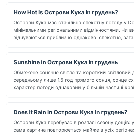
How Hot Is Острови Кука in грудень?
Острови Кука має стабільно спекотну погоду у D
мінімальними регіональними відмінностями. Чи ви
відчуваються приблизно однаково: спекотно, зага
Sunshine in Острови Кука in грудень
Обмежене сонячне світло та короткий світловий 
середньому лише 1.5 год прямого сонця, сонце сх
характер погоди однаковий у більшій частині кра
Does It Rain In Острови Кука In грудень?
Острови Кука перебуває в розпалі сезону дощів: у
сама картина повторюється майже в усіх регіонах