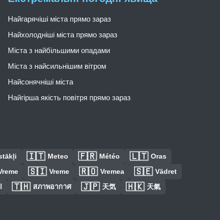
Найгарячіші міста прямо зараз
Найхолодніші міста прямо зараз
Міста з найбільшими опадами
Міста з найсильнішим вітром
Найсонячніші міста
Найгірша якість повітря прямо зараз
🇮🇹
🇫🇷
🇱🇹
tākļi
Meteo
Météo
Oras
🇸🇮
🇷🇴
🇸🇪
Vreme
Vreme
Vremea
Vädret
🇹🇭
🇯🇵
🇭🇰
ا
สภาพอากาศ
天気
天氣