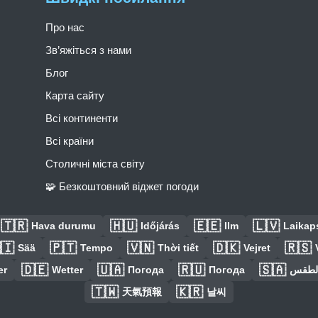
Про нас
Зв’яжіться з нами
Блог
Карта сайту
Всі континенти
Всі країни
Столичні міста світу
🧩 Безкоштовний віджет погоди
🇹🇷
🇭🇺
🇪🇪
🇱🇻
Hava durumu
Időjárás
Ilm
Laikaps
🇮
🇵🇹
🇻🇳
🇩🇰
🇷🇸
Sää
Tempo
Thời tiết
Vejret
🇩🇪
🇺🇦
🇷🇺
🇸🇦
er
Wetter
Погода
Погода
الطق
🇹🇼
🇰🇷
天氣預報
날씨