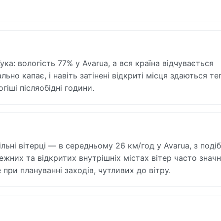
а: вологість 77% у Avarua, а вся країна відчувається
но капає, і навіть затінені відкриті місця здаються т
гіші післяобідні години.
льні вітерці — в середньому 26 км/год у Avarua, з поді
ежних та відкритих внутрішніх містах вітер часто знач
при плануванні заходів, чутливих до вітру.