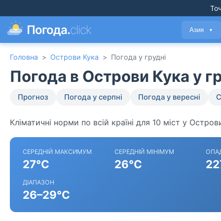
Точ
Погода.
click
Азия
▼
Головна
>
Острови Кука
>
Погода у грудні
Погода в Острови Кука у г
Прогноз
Погода у серпні
Погода у вересні
С
Кліматичні норми по всій країні для 10 міст у Остров
СЕРЕДНІЙ МАКСИМУМ
СЕРЕДНІЙ МІНІМУМ
ОПА
27°C
26°C
22
ДІАПАЗОН
26–29°C