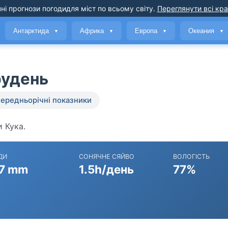
ні прогнози погоди
для міст по всьому світу
.
Переглянути всі кра
Антарктида
Африка
Европа
Океания
▼
▼
▼
▼
рудень
ередньорічні показники
и Кука.
ДИ
СОНЯЧНЕ СЯЙВО
ВОЛОГІСТЬ
7 mm
1.5h/день
77%