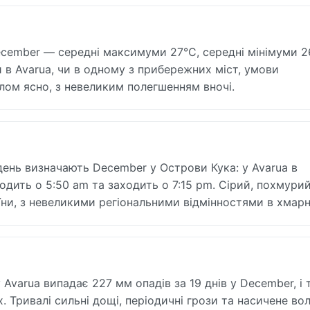
ecember — середні максимуми 27°C, середні мінімуми 2
 в Avarua, чи в одному з прибережних міст, умови
лом ясно, з невеликим полегшенням вночі.
день визначають December у Острови Кука: у Avarua в
одить о 5:50 am та заходить о 7:15 pm. Сірий, похмури
їни, з невеликими регіональними відмінностями в хмарн
 Avarua випадає 227 мм опадів за 19 днів у December, і 
. Тривалі сильні дощі, періодичні грози та насичене во