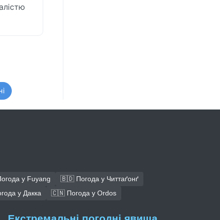
алістю
ні
Погода у Fuyang
🇧🇩 Погода у Читтаґонґ
огода у Дакка
🇨🇳 Погода у Ordos
Екстремальні погодні явища