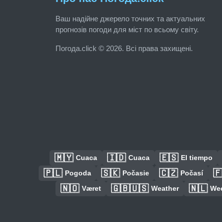
Ваш надійне джерело точних та актуальних
прогнозів погоди для міст по всьому світу.
Погода.click © 2026. Всі права захищені.
🇲🇾
🇮🇩
🇪🇸
Cuaca
Cuaca
El tiempo
🇵🇱
🇸🇰
🇨🇿

Pogoda
Počasie
Počasí
🇳🇴
🇬🇧🇺🇸
🇳🇱
Været
Weather
We