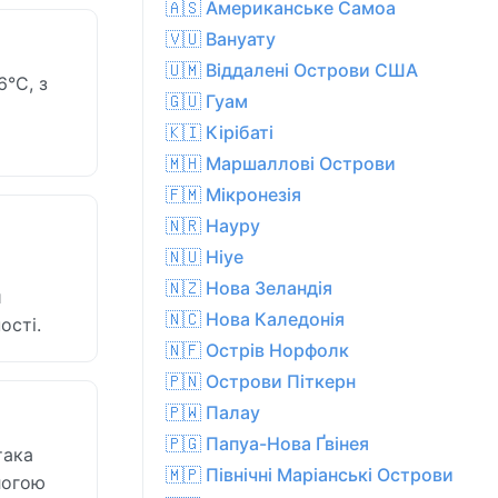
🇦🇸 Американське Самоа
🇻🇺 Вануату
🇺🇲 Віддалені Острови США
6°C, з
🇬🇺 Гуам
🇰🇮 Кірібаті
🇲🇭 Маршаллові Острови
🇫🇲 Мікронезія
🇳🇷 Науру
🇳🇺 Ніуе
🇳🇿 Нова Зеландія
й
🇳🇨 Нова Каледонія
ості.
🇳🇫 Острів Норфолк
🇵🇳 Острови Піткерн
🇵🇼 Палау
🇵🇬 Папуа-Нова Ґвінея
така
🇲🇵 Північні Маріанські Острови
логою