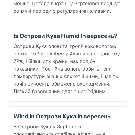
менше. Погода в країні у September поєднує
сонячні періоди з регулярними зливами.
Is Острови Кука Humid In вересень?
Острови Кука оповита тропічною вологою
протягом September: у Avarua в середньому
77%, і більшість країни має подібні
показники. Постійна волога робить теплі
температури значно спекотнішими, і навіть
ночі приносять обмежене охолодження.
Легкий бавовняний одяг є необхідним.
Wind In Острови Кука In вересень
У Острови Кука у September
спостерігаються стабільні вітерці — в