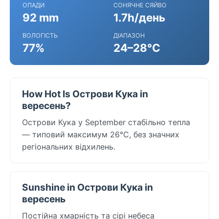
ОПАДИ
СОНЯЧНЕ СЯЙВО
92 mm
1.7h/день
ВОЛОГІСТЬ
ДІАПАЗОН
77%
24–28°C
How Hot Is Острови Кука in
вересень?
Острови Кука у September стабільно тепла
— типовий максимум 26°C, без значних
регіональних відхилень.
Sunshine in Острови Кука in
вересень
Постійна хмарність та сірі небеса