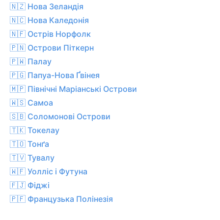
🇳🇿 Нова Зеландія
🇳🇨 Нова Каледонія
🇳🇫 Острів Норфолк
🇵🇳 Острови Піткерн
🇵🇼 Палау
🇵🇬 Папуа-Нова Ґвінея
🇲🇵 Північні Маріанські Острови
🇼🇸 Самоа
🇸🇧 Соломонові Острови
🇹🇰 Токелау
🇹🇴 Тонґа
🇹🇻 Тувалу
🇼🇫 Уолліс і Футуна
🇫🇯 Фіджі
🇵🇫 Французька Полінезія