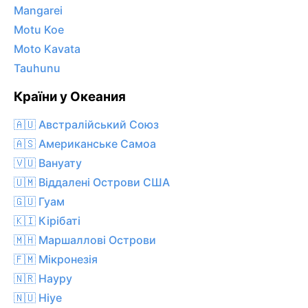
Mangarei
Motu Koe
Moto Kavata
Tauhunu
Країни у Океания
🇦🇺 Австралійський Союз
🇦🇸 Американське Самоа
🇻🇺 Вануату
🇺🇲 Віддалені Острови США
🇬🇺 Гуам
🇰🇮 Кірібаті
🇲🇭 Маршаллові Острови
🇫🇲 Мікронезія
🇳🇷 Науру
🇳🇺 Ніуе