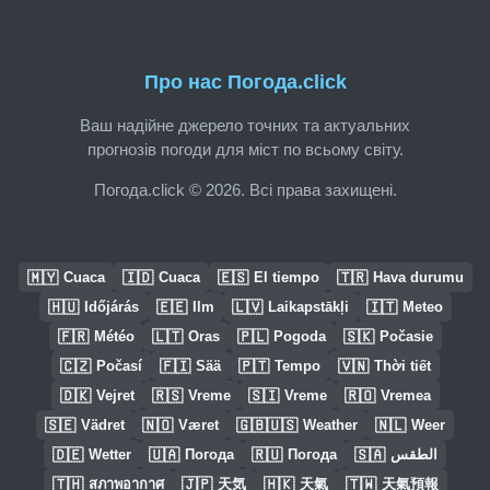
Про нас Погода.click
Ваш надійне джерело точних та актуальних
прогнозів погоди для міст по всьому світу.
Погода.click © 2026. Всі права захищені.
🇲🇾
🇮🇩
🇪🇸
🇹🇷
Cuaca
Cuaca
El tiempo
Hava durumu
🇭🇺
🇪🇪
🇱🇻
🇮🇹
Időjárás
Ilm
Laikapstākļi
Meteo
🇫🇷
🇱🇹
🇵🇱
🇸🇰
Météo
Oras
Pogoda
Počasie
🇨🇿
🇫🇮
🇵🇹
🇻🇳
Počasí
Sää
Tempo
Thời tiết
🇩🇰
🇷🇸
🇸🇮
🇷🇴
Vejret
Vreme
Vreme
Vremea
🇸🇪
🇳🇴
🇬🇧🇺🇸
🇳🇱
Vädret
Været
Weather
Weer
🇩🇪
🇺🇦
🇷🇺
🇸🇦
Wetter
Погода
Погода
الطقس
🇹🇭
🇯🇵
🇭🇰
🇹🇼
สภาพอากาศ
天気
天氣
天氣預報