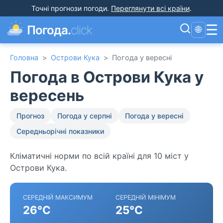
Точні прогнози погоди
.
Переглянути всі країни
.
☰
Погода.
click
🌐
Головна
>
Острови Кука
>
Погода у вересні
Погода в Острови Кука у
вересень
Прогноз
Погода у серпні
Погода у вересні
Середньорічні показники
Кліматичні норми по всій країні для 10 міст у
Острови Кука.
СЕРЕДНІЙ МАКСИМУМ
СЕРЕДНІЙ МІНІМУМ
26°C
25°C