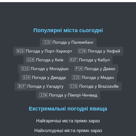
Популярні міста сьогодні
🇮🇩 Погода у Палембанг
🇳🇬 Погода у Порт-Харкорт
🇨🇳 Погода у Хефей
🇺🇦 Погода у Київ
🇦🇫 Погода у Кабул
🇸🇴 Погода у Могадішо
🇵🇭 Погода у Давао
🇸🇦 Погода у Джидда
🇮🇩 Погода у Медан
🇧🇫 Погода у Уагадугу
🇨🇬 Погода у Brazzaville
🇮🇳 Погода у Пімпрі-Чінчвад
Екстремальні погодні явища
Найгарячіші міста прямо зараз
Найхолодніші міста прямо зараз