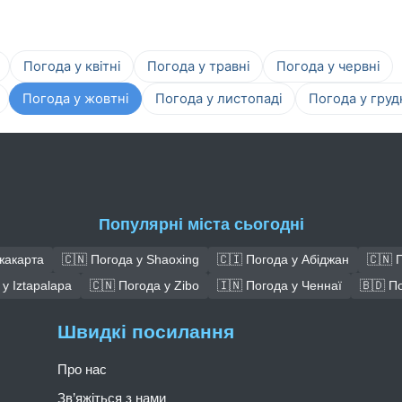
Погода у квітні
Погода у травні
Погода у червні
Погода у жовтні
Погода у листопаді
Погода у груд
Популярні міста сьогодні
жакарта
🇨🇳 Погода у Shaoxing
🇨🇮 Погода у Абіджан
🇨🇳 
у Iztapalapa
🇨🇳 Погода у Zibo
🇮🇳 Погода у Ченнаї
🇧🇩 П
Швидкі посилання
Про нас
Зв’яжіться з нами