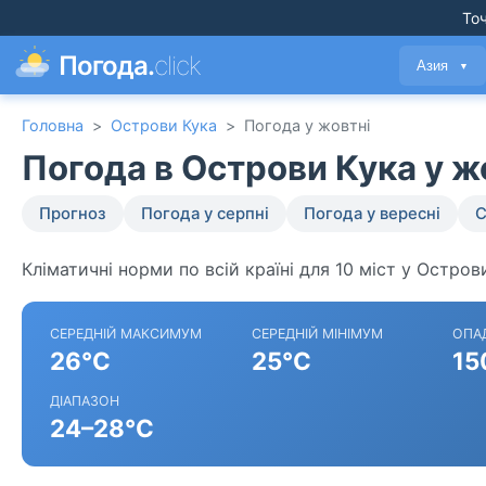
Точ
Погода.
click
Азия
▼
Головна
>
Острови Кука
>
Погода у жовтні
Погода в Острови Кука у ж
Прогноз
Погода у серпні
Погода у вересні
С
Кліматичні норми по всій країні для 10 міст у Остров
СЕРЕДНІЙ МАКСИМУМ
СЕРЕДНІЙ МІНІМУМ
ОПА
26°C
25°C
15
ДІАПАЗОН
24–28°C