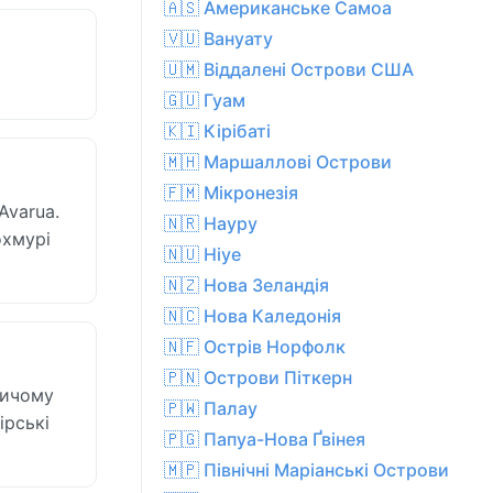
🇦🇸 Американське Самоа
🇻🇺 Вануату
🇺🇲 Віддалені Острови США
🇬🇺 Гуам
🇰🇮 Кірібаті
🇲🇭 Маршаллові Острови
🇫🇲 Мікронезія
Avarua.
🇳🇷 Науру
охмурі
🇳🇺 Ніуе
🇳🇿 Нова Зеландія
🇳🇨 Нова Каледонія
🇳🇫 Острів Норфолк
🇵🇳 Острови Піткерн
ричому
🇵🇼 Палау
ірські
🇵🇬 Папуа-Нова Ґвінея
🇲🇵 Північні Маріанські Острови