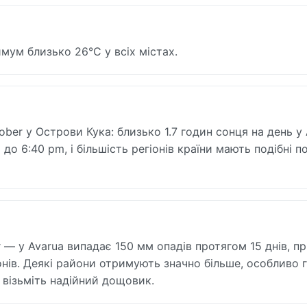
мум близько 26°C у всіх містах.
ober у Острови Кука: близько 1.7 годин сонця на день у 
до 6:40 pm, і більшість регіонів країни мають подібні п
 — у Avarua випадає 150 мм опадів протягом 15 днів, п
ів. Деякі райони отримують значно більше, особливо г
 візьміть надійний дощовик.