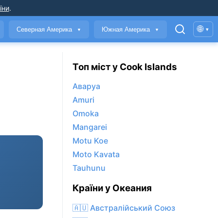
їни
.
🌐
Северная Америка
Южная Америка
▾
▼
▼
Топ міст у Cook Islands
Аваруа
Amuri
Omoka
Mangarei
Motu Koe
Moto Kavata
Tauhunu
Країни у Океания
🇦🇺 Австралійський Союз