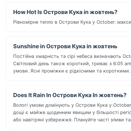
How Hot Is Острови Кука in жовтень?
Рівномірне тепло в Острови Кука у October: макси
Sunshine in Острови Кука in жовтень
Постійна хмарність та сірі небеса визначають Oct
Світловий день також короткий, триває з 6:05 am 
умови. Ясні проміжки є рідкісними та короткими.
Does It Rain In Острови Кука In жовтень?
Вологі умови домінують у Острови Кука у October
дощі є майже щоденним явищем у більшості регіон
або навітряні узбережжя. Плануйте часті зливи та