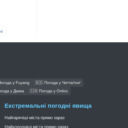
ні
Погода у Fuyang
🇧🇩 Погода у Читтаґонґ
огода у Дакка
🇨🇳 Погода у Ordos
Екстремальні погодні явища
Найгарячіші міста прямо зараз
Найхолодніші міста прямо зараз