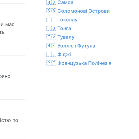
🇼🇸 Самоа
🇸🇧 Соломонові Острови
🇹🇰 Токелау
ни має
🇹🇴 Тонґа
ть
🇹🇻 Тувалу
🇼🇫 Уолліс і Футуна
🇫🇯 Фіджі
🇵🇫 Французька Полінезія
тряно
істю по