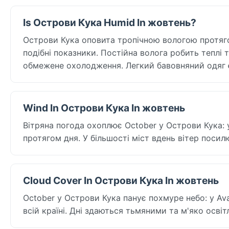
Is Острови Кука Humid In жовтень?
Острови Кука оповита тропічною вологою протягом
подібні показники. Постійна волога робить теплі 
обмежене охолодження. Легкий бавовняний одяг 
Wind In Острови Кука In жовтень
Вітряна погода охоплює October у Острови Кука: у
протягом дня. У більшості міст вдень вітер посил
Cloud Cover In Острови Кука In жовтень
October у Острови Кука панує похмуре небо: у Av
всій країні. Дні здаються тьмяними та м'яко осв