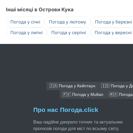
Інші місяці в Острови Кука
Погода у січні
Погода у лютому
Погода у березні
Погода у липні
Погода у серпні
Погода у вересні
🇿🇦 Погода у Кейптаун
🇮🇩 Погода у Д
🇵🇰 Погода у Multan
🇲🇽 Погода 
Про нас Погода.click
Ваш надійне джерело точних та актуальних
прогнозів погоди для міст по всьому світу.