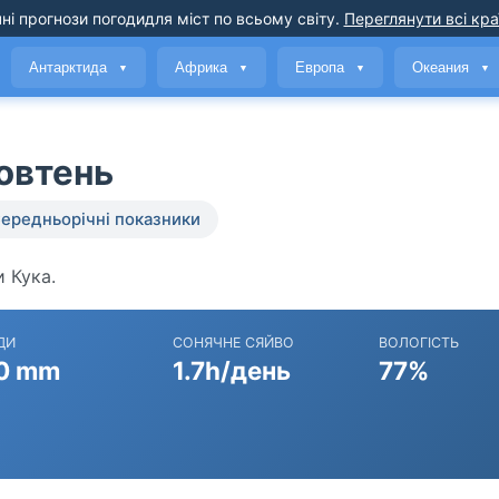
ні прогнози погоди
для міст по всьому світу
.
Переглянути всі кра
Антарктида
Африка
Европа
Океания
▼
▼
▼
▼
овтень
ередньорічні показники
и Кука.
ДИ
СОНЯЧНЕ СЯЙВО
ВОЛОГІСТЬ
0 mm
1.7h/день
77%