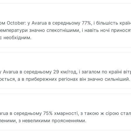
 October: у Avarua в середньому 77%, і більшість краї
температури значно спекотнішими, і навіть ночі принося
є необхідним.
 Avarua в середньому 29 км/год, і загалом по країні ві
юється, а в прибережних регіонах він значно сильніший.
arua в середньому 75% хмарності, з такою ж сірою стал
ітленими, з невеликими проясненнями.