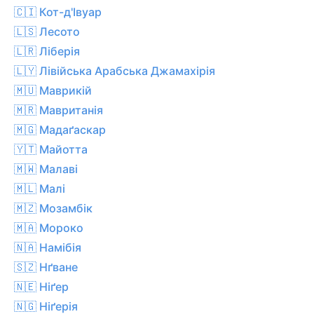
🇨🇮 Кот-д'Івуар
🇱🇸 Лесото
🇱🇷 Ліберія
🇱🇾 Лівійська Арабська Джамахірія
🇲🇺 Маврикій
🇲🇷 Мавританія
🇲🇬 Мадаґаскар
🇾🇹 Майотта
🇲🇼 Малаві
🇲🇱 Малі
🇲🇿 Мозамбік
🇲🇦 Мороко
🇳🇦 Намібія
🇸🇿 Нґване
🇳🇪 Ніґер
🇳🇬 Ніґерія