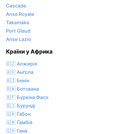
Cascade
Anse Royale
Takamaka
Port Glaud
Anse Lazio
Країни у Африка
🇩🇿 Алжирія
🇦🇴 Анґола
🇧🇯 Бенін
🇧🇼 Ботсвана
🇧🇫 Буркіна Фасо
🇧🇮 Бурунді
🇬🇦 Ґабон
🇬🇲 Ґамбія
🇬🇭 Гана