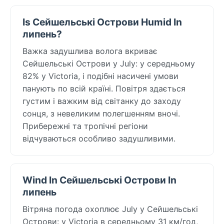
Is Сейшельські Острови Humid In
липень?
Важка задушлива волога вкриває
Сейшельські Острови у July: у середньому
82% у Victoria, і подібні насичені умови
панують по всій країні. Повітря здається
густим і важким від світанку до заходу
сонця, з невеликим полегшенням вночі.
Прибережні та тропічні регіони
відчуваються особливо задушливими.
Wind In Сейшельські Острови In
липень
Вітряна погода охоплює July у Сейшельські
Острови: у Victoria в середньому 31 км/год,