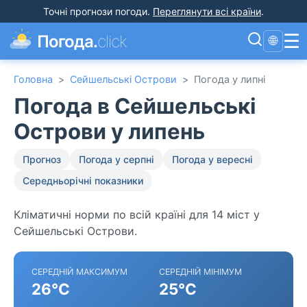
Точні прогнози погоди
.
Переглянути всі країни
.
☰
Погода.
click
🌐
Головна
>
Сейшельські Острови
>
Погода у липні
Погода в Сейшельські
Острови у липень
Прогноз
Погода у серпні
Погода у вересні
Середньорічні показники
Кліматичні норми по всій країні для 14 міст у
Сейшельські Острови.
СЕРЕДНІЙ МАКСИМУМ
СЕРЕДНІЙ МІНІМУМ
26°C
25°C