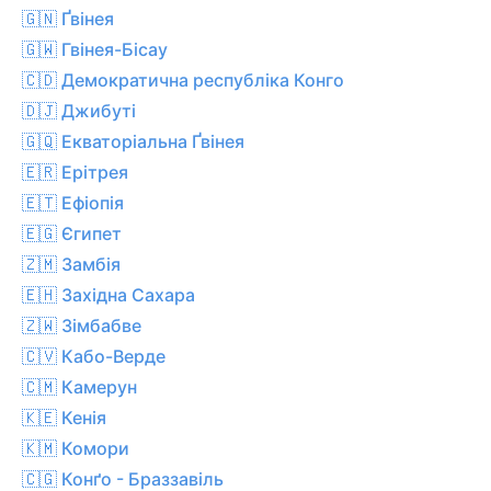
🇬🇳 Ґвінея
🇬🇼 Гвінея-Бісау
🇨🇩 Демократична республіка Конго
🇩🇯 Джибуті
🇬🇶 Екваторіальна Ґвінея
🇪🇷 Ерітрея
🇪🇹 Ефіопія
🇪🇬 Єгипет
🇿🇲 Замбія
🇪🇭 Західна Сахара
🇿🇼 Зімбабве
🇨🇻 Кабо-Верде
🇨🇲 Камерун
🇰🇪 Кенія
🇰🇲 Комори
🇨🇬 Конґо - Браззавіль