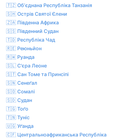
🇹🇿 Обʼєднана Республіка Танзанія
🇸🇭 Острів Святої Єлени
🇿🇦 Південна Африка
🇸🇸 Південний Судан
🇹🇩 Республіка Чад
🇷🇪 Реюньйон
🇷🇼 Руанда
🇸🇱 С'єра Леоне
🇸🇹 Сан Томе та Принсіпі
🇸🇳 Сенеґал
🇸🇴 Сомалі
🇸🇩 Судан
🇹🇬 Тоґо
🇹🇳 Туніс
🇺🇬 Уґанда
🇨🇫 Центральноафриканська Республіка