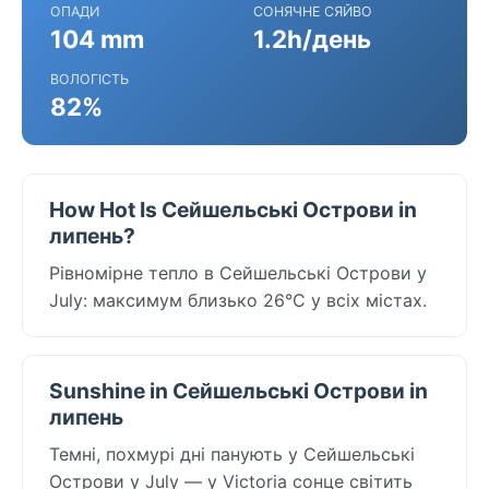
ОПАДИ
СОНЯЧНЕ СЯЙВО
104 mm
1.2h/день
ВОЛОГІСТЬ
82%
How Hot Is Сейшельські Острови in
липень?
Рівномірне тепло в Сейшельські Острови у
July: максимум близько 26°C у всіх містах.
Sunshine in Сейшельські Острови in
липень
Темні, похмурі дні панують у Сейшельські
Острови у July — у Victoria сонце світить