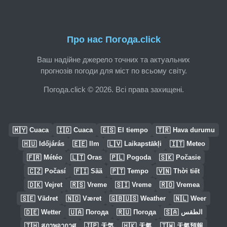
Про нас Погода.click
Ваш надійне джерело точних та актуальних
прогнозів погоди для міст по всьому світу.
Погода.click © 2026. Всі права захищені.
🇲🇾
🇮🇩
🇪🇸
🇹🇷
Cuaca
Cuaca
El tiempo
Hava durumu
🇭🇺
🇪🇪
🇱🇻
🇮🇹
Időjárás
Ilm
Laikapstākļi
Meteo
🇫🇷
🇱🇹
🇵🇱
🇸🇰
Météo
Oras
Pogoda
Počasie
🇨🇿
🇫🇮
🇵🇹
🇻🇳
Počasí
Sää
Tempo
Thời tiết
🇩🇰
🇷🇸
🇸🇮
🇷🇴
Vejret
Vreme
Vreme
Vremea
🇸🇪
🇳🇴
🇬🇧🇺🇸
🇳🇱
Vädret
Været
Weather
Weer
🇩🇪
🇺🇦
🇷🇺
🇸🇦
Wetter
Погода
Погода
الطقس
🇹🇭
🇯🇵
🇭🇰
🇹🇼
สภาพอากาศ
天気
天氣
天氣預報