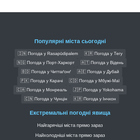
Популярні міста сьогодні
🇮🇳 Погода у Rasapūdipalem
🇰🇷 Погода у Тегу
🇳🇬 Погода у Порт-Харкорт
🇦🇹 Погода у Відень
🇧🇩 Погода у Читтаґонґ
🇦🇪 Погода у Дубай
🇵🇰 Погода у Карачі
🇨🇩 Погода у Мбужі-Маї
🇨🇦 Погода у Монреаль
🇯🇵 Погода у Yokohama
🇨🇳 Погода у Чунцін
🇰🇷 Погода у Інчхон
Екстремальні погодні явища
Найгарячіші міста прямо зараз
Найхолодніші міста прямо зараз