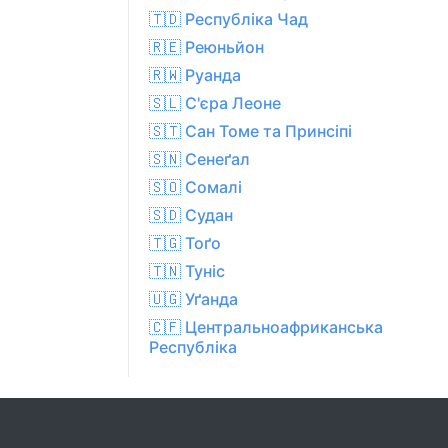
🇹🇩 Республіка Чад
🇷🇪 Реюньйон
🇷🇼 Руанда
🇸🇱 С'єра Леоне
🇸🇹 Сан Томе та Принсіпі
🇸🇳 Сенеґал
🇸🇴 Сомалі
🇸🇩 Судан
🇹🇬 Тоґо
🇹🇳 Туніс
🇺🇬 Уґанда
🇨🇫 Центральноафриканська
Республіка