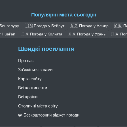
Популярні міста сьогодні
 Бенґалуру
🇱🇧 Погода у Бейрут
🇩🇿 Погода у Алжир
🇨🇳 П
 Huai'an
🇮🇳 Погода у Колката
🇨🇳 Погода у Ухань
🇹🇼 По
Швидкі посилання
Про нас
Зв’яжіться з нами
Карта сайту
Всі континенти
Всі країни
Столичні міста світу
🧩 Безкоштовний віджет погоди