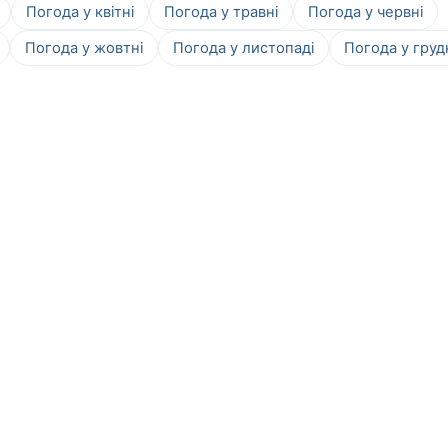
Погода у квітні
Погода у травні
Погода у червні
Погода у жовтні
Погода у листопаді
Погода у груд