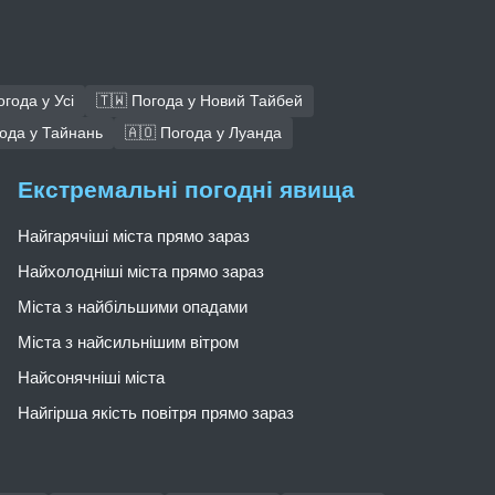
огода у Усі
🇹🇼 Погода у Новий Тайбей
года у Тайнань
🇦🇴 Погода у Луанда
Екстремальні погодні явища
Найгарячіші міста прямо зараз
Найхолодніші міста прямо зараз
Міста з найбільшими опадами
Міста з найсильнішим вітром
Найсонячніші міста
Найгірша якість повітря прямо зараз