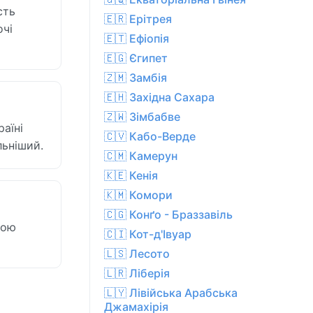
сть
🇪🇷 Ерітрея
очі
🇪🇹 Ефіопія
🇪🇬 Єгипет
🇿🇲 Замбія
🇪🇭 Західна Сахара
🇿🇼 Зімбабве
аїні
🇨🇻 Кабо-Верде
льніший.
🇨🇲 Камерун
🇰🇪 Кенія
🇰🇲 Комори
🇨🇬 Конґо - Браззавіль
рою
🇨🇮 Кот-д'Івуар
🇱🇸 Лесото
🇱🇷 Ліберія
🇱🇾 Лівійська Арабська
Джамахірія