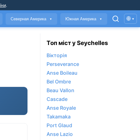
їни
.
🌐
Северная Америка
Южная Америка
▾
▼
▼
Топ міст у Seychelles
Вікторія
Perseverance
Anse Boileau
Bel Ombre
Beau Vallon
Cascade
Anse Royale
Takamaka
Port Glaud
Anse Lazio