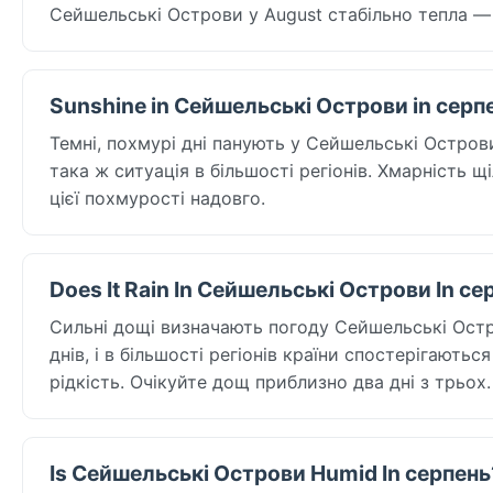
Сейшельські Острови у August стабільно тепла —
Sunshine in Сейшельські Острови in серп
Темні, похмурі дні панують у Сейшельські Острови 
така ж ситуація в більшості регіонів. Хмарність щ
цієї похмурості надовго.
Does It Rain In Сейшельські Острови In се
Сильні дощі визначають погоду Сейшельські Остро
днів, і в більшості регіонів країни спостерігаютьс
рідкість. Очікуйте дощ приблизно два дні з трьох.
Is Сейшельські Острови Humid In серпень