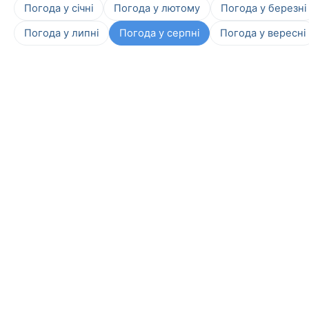
Погода у січні
Погода у лютому
Погода у березні
Погода у липні
Погода у серпні
Погода у вересні