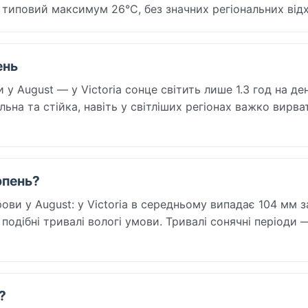
 типовий максимум 26°C, без значних регіональних від
ень
у August — у Victoria сонце світить лише 1.3 год на ден
ільна та стійка, навіть у світліших регіонах важко вирва
рпень?
ви у August: у Victoria в середньому випадає 104 мм з
я подібні тривалі вологі умови. Тривалі сонячні періоди 
?