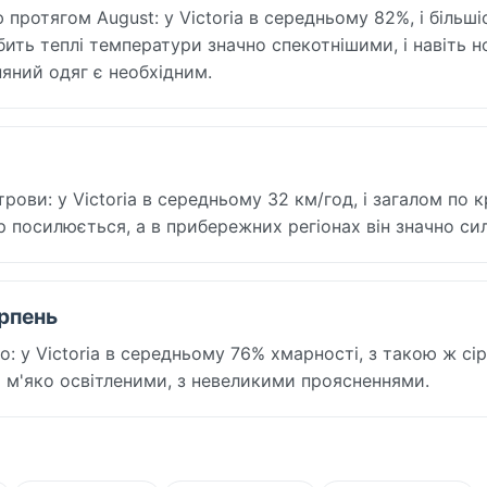
ротягом August: у Victoria в середньому 82%, і більші
бить теплі температури значно спекотнішими, і навіть н
яний одяг є необхідним.
ови: у Victoria в середньому 32 км/год, і загалом по кр
ер посилюється, а в прибережних регіонах він значно си
ерпень
: у Victoria в середньому 76% хмарності, з такою ж сі
та м'яко освітленими, з невеликими проясненнями.