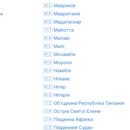
🇲🇺 Маврикій
🇲🇷 Мавританія
ні
🇲🇬 Мадаґаскар
🇾🇹 Майотта
🇲🇼 Малаві
🇲🇱 Малі
🇲🇿 Мозамбік
🇲🇦 Мороко
🇳🇦 Намібія
🇸🇿 Нґване
🇳🇪 Ніґер
🇳🇬 Ніґерія
🇹🇿 Обʼєднана Республіка Танзанія
🇸🇭 Острів Святої Єлени
🇿🇦 Південна Африка
🇸🇸 Південний Судан