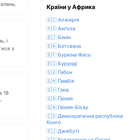
хилень.
Країни у Африка
🇩🇿 Алжирія
🇦🇴 Анґола
🇧🇯 Бенін
ь, і
🇧🇼 Ботсвана
тися з
🇧🇫 Буркіна Фасо
🇧🇮 Бурунді
🇬🇦 Ґабон
🇬🇲 Ґамбія
🇬🇭 Гана
а 18
🇬🇳 Ґвінея
—
🇬🇼 Гвінея-Бісау
🇨🇩 Демократична республіка
Конго
🇩🇯 Джибуті
🇬🇶 Екваторіальна Ґвінея