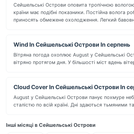
Сейшельські Острови оповита тропічною вологою п
країни має подібні показники. Постійна волога ро
приносять обмежене охолодження. Легкий бавовн
Wind In Сейшельські Острови In серпень
Вітряна погода охоплює August у Сейшельські Остр
вітряно протягом дня. У більшості міст вдень віт
Cloud Cover In Сейшельські Острови In с
August у Сейшельські Острови панує похмуре небо
сталістю по всій країні. Дні здаються тьмяними 
Інші місяці в Сейшельські Острови