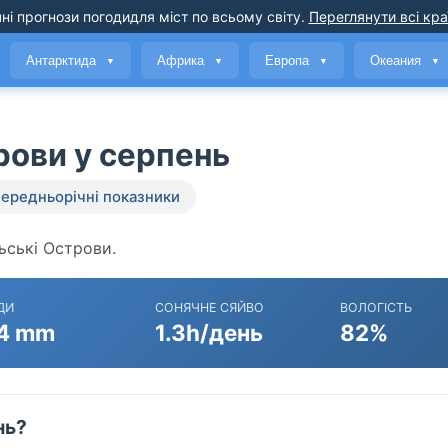
ні прогнози погоди
для міст по всьому світу
.
Переглянути всі кра
Антарктида
Африка
Европа
Океания
▼
▼
▼
▼
рови у серпень
ередньорічні показники
льські Острови.
ДИ
СОНЯЧНЕ СЯЙВО
ВОЛОГІСТЬ
4 mm
1.3h/день
82%
нь?