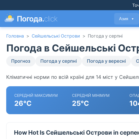
Точ
Погода.
click
Азия
▼
Головна
>
Сейшельські Острови
>
Погода у серпні
Погода в Сейшельські Ост
Прогноз
Погода у серпні
Погода у вересні
С
Кліматичні норми по всій країні для 14 міст у Сейше
СЕРЕДНІЙ МАКСИМУМ
СЕРЕДНІЙ МІНІМУМ
ОПА
26°C
25°C
10
How Hot Is Сейшельські Острови in серпе