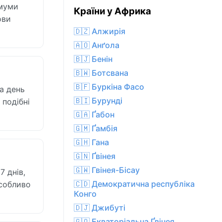
імуми
Країни у Африка
ови
🇩🇿 Алжирія
🇦🇴 Анґола
🇧🇯 Бенін
🇧🇼 Ботсвана
🇧🇫 Буркіна Фасо
а день
🇧🇮 Бурунді
 подібні
🇬🇦 Ґабон
🇬🇲 Ґамбія
🇬🇭 Гана
🇬🇳 Ґвінея
🇬🇼 Гвінея-Бісау
7 днів,
🇨🇩 Демократична республіка
особливо
Конго
🇩🇯 Джибуті
🇬🇶 Екваторіальна Ґвінея