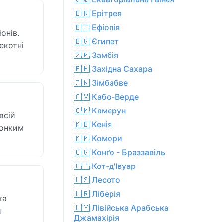
🇪🇷 Ерітрея
🇪🇹 Ефіопія
онів.
🇪🇬 Єгипет
екотні
🇿🇲 Замбія
🇪🇭 Західна Сахара
🇿🇼 Зімбабве
🇨🇻 Кабо-Верде
🇨🇲 Камерун
всій
🇰🇪 Кенія
тонким
🇰🇲 Комори
🇨🇬 Конґо - Браззавіль
🇨🇮 Кот-д'Івуар
🇱🇸 Лесото
🇱🇷 Ліберія
ка
🇱🇾 Лівійська Арабська
й
Джамахірія