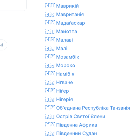
🇲🇺 Маврикій
🇲🇷 Мавританія
🇲🇬 Мадаґаскар
🇾🇹 Майотта
🇲🇼 Малаві
ні
🇲🇱 Малі
🇲🇿 Мозамбік
🇲🇦 Мороко
🇳🇦 Намібія
🇸🇿 Нґване
🇳🇪 Ніґер
🇳🇬 Ніґерія
🇹🇿 Обʼєднана Республіка Танзанія
🇸🇭 Острів Святої Єлени
🇿🇦 Південна Африка
🇸🇸 Південний Судан