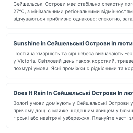
Сейшельські Острови має стабільно спекотну пог
27°C, з мінімальними регіональними відмінностями
відчуваються приблизно однаково: спекотно, зага
Sunshine in Сейшельські Острови in лют
Постійна хмарність та сірі небеса визначають Feb
у Victoria. Світловий день також короткий, триває
похмурі умови. Ясні проміжки є рідкісними та ко
Does It Rain In Сейшельські Острови In л
Вологі умови домінують у Сейшельські Острови у F
причому дощі є майже щоденним явищем у більшос
гірські або навітряні узбережжя. Плануйте часті 