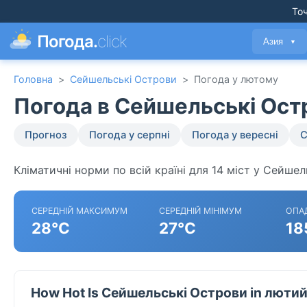
Точ
Погода.
click
Азия
▼
Головна
>
Сейшельські Острови
>
Погода у лютому
Погода в Сейшельські Ост
Прогноз
Погода у серпні
Погода у вересні
С
Кліматичні норми по всій країні для 14 міст у Сейше
СЕРЕДНІЙ МАКСИМУМ
СЕРЕДНІЙ МІНІМУМ
ОПА
28°C
27°C
18
How Hot Is Сейшельські Острови in люти