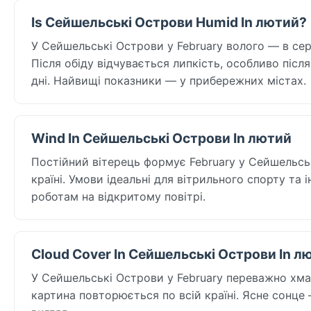
Is Сейшельські Острови Humid In лютий?
У Сейшельські Острови у February волого — в серед
Після обіду відчувається липкість, особливо післ
дні. Найвищі показники — у прибережних містах.
Wind In Сейшельські Острови In лютий
Постійний вітерець формує February у Сейшельські
країні. Умови ідеальні для вітрильного спорту та
роботам на відкритому повітрі.
Cloud Cover In Сейшельські Острови In л
У Сейшельські Острови у February переважно хмар
картина повторюється по всій країні. Ясне сонце —