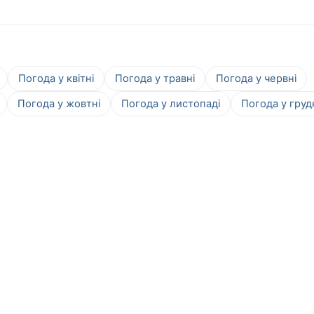
Погода у квітні
Погода у травні
Погода у червні
Погода у жовтні
Погода у листопаді
Погода у груд