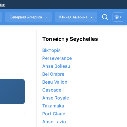
їни
.
🌐
Северная Америка
Южная Америка
▾
▼
▼
Топ міст у Seychelles
Вікторія
Perseverance
Anse Boileau
Bel Ombre
Beau Vallon
Cascade
Anse Royale
Takamaka
Port Glaud
Anse Lazio