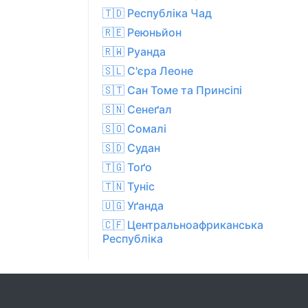
🇹🇩 Республіка Чад
🇷🇪 Реюньйон
🇷🇼 Руанда
🇸🇱 С'єра Леоне
🇸🇹 Сан Томе та Принсіпі
🇸🇳 Сенеґал
🇸🇴 Сомалі
🇸🇩 Судан
🇹🇬 Тоґо
🇹🇳 Туніс
🇺🇬 Уґанда
🇨🇫 Центральноафриканська
Республіка