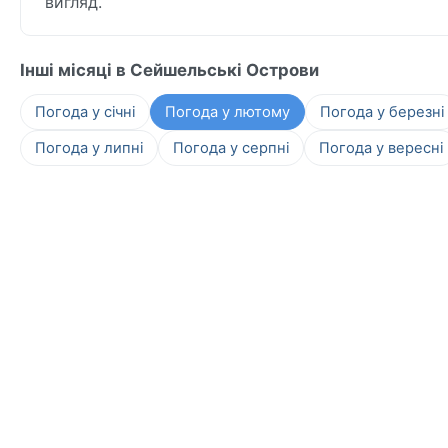
вигляд.
Інші місяці в Сейшельські Острови
Погода у січні
Погода у лютому
Погода у березні
Погода у липні
Погода у серпні
Погода у вересні