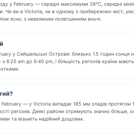
оду у February — середні максимуми 28°C, середні мін
. Чи ви в Victoria, чи в одному з прибережних міст, ум
лом ясно, з невеликим полегшенням вночі.
ий
ruary у Сейшельські Острови: близько 1.5 годин сонця н
 з 6:25 am до 6:40 pm, і більшість регіонів країни мають
роткими.
ютий?
ebruary — у Victoria випадає 185 мм опадів протягом 1
ті регіонів. Деякі райони отримують значно більше, 
зливи та візьміть надійний дощовик.