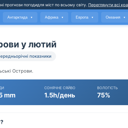
ні прогнози погоди
для міст по всьому світу
.
Переглянути всі кра
Антарктида
Африка
Европа
Океания
▼
▼
▼
▼
рови у лютий
ередньорічні показники
льські Острови.
ДИ
СОНЯЧНЕ СЯЙВО
ВОЛОГІСТЬ
5 mm
1.5h/день
75%
й?