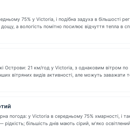
ньому 75% у Victoria, і подібна задуха в більшості регі
я дощу, а вологість помітно посилює відчуття тепла в сп
 Острови: 21 км/год у Victoria, з однаковим вітром по 
 інших вітряних видів активності, але можуть заважати 
ютий
на погода: у Victoria в середньому 75% хмарності, і та
 рідкість; більшість днів мають сірий, м'яко освітлени