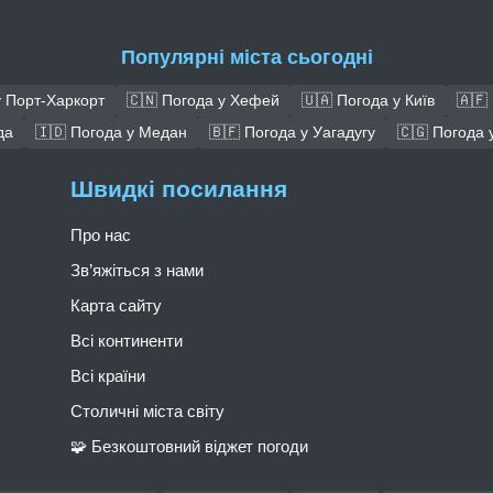
Популярні міста сьогодні
у Порт-Харкорт
🇨🇳 Погода у Хефей
🇺🇦 Погода у Київ
🇦🇫
да
🇮🇩 Погода у Медан
🇧🇫 Погода у Уагадугу
🇨🇬 Погода у
Швидкі посилання
Про нас
Зв’яжіться з нами
Карта сайту
Всі континенти
Всі країни
Столичні міста світу
🧩 Безкоштовний віджет погоди