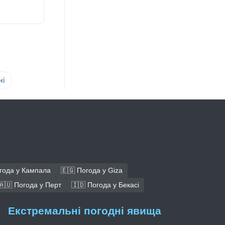
ні
года у Кампала
🇪🇬 Погода у Giza
🇦🇺 Погода у Перт
🇮🇩 Погода у Бекасі
Екстремальні погодні явища