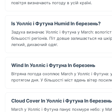
повітря визначають погоду в усій країні.
Is Уолліс і Футуна Humid In березень?
Задуха визначає Уолліс і Футуна у March: вологіс
більшості регіонів. Піт довше залишається на шкір
легкий, дихаючий одяг.
Wind In Уолліс і Футуна In березень
Вітряна погода охоплює March у Уолліс і Футуна: у
протягом дня. У більшості міст вдень вітер посил
Cloud Cover In Уолліс і Футуна In березень
March у Уолліс і Футуна панує похмуре небо: у M