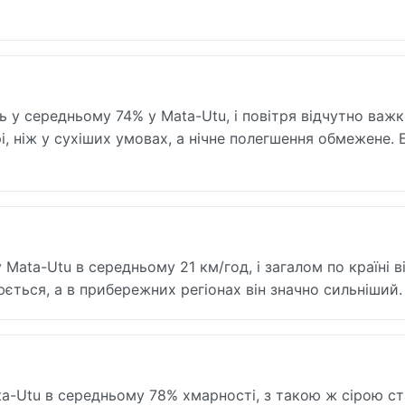
ть у середньому 74% у Mata-Utu, і повітря відчутно важк
і, ніж у сухіших умовах, а нічне полегшення обмежене. 
 Mata-Utu в середньому 21 км/год, і загалом по країні в
юється, а в прибережних регіонах він значно сильніший.
ata-Utu в середньому 78% хмарності, з такою ж сірою с