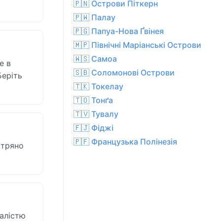
🇵🇳 Острови Піткерн
🇵🇼 Палау
🇵🇬 Папуа-Нова Ґвінея
🇲🇵 Північні Маріанські Острови
🇼🇸 Самоа
е в
🇸🇧 Соломонові Острови
Беріть
🇹🇰 Токелау
🇹🇴 Тонґа
🇹🇻 Тувалу
🇫🇯 Фіджі
🇵🇫 Французька Полінезія
ітряно
талістю