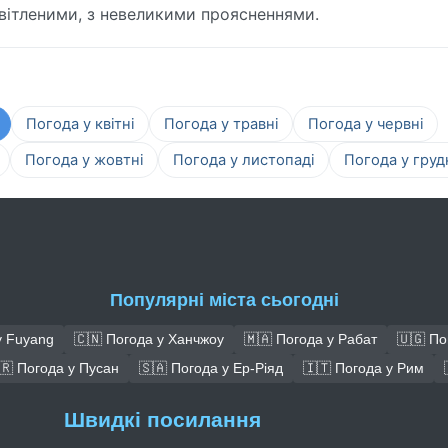
світленими, з невеликими проясненнями.
Погода у квітні
Погода у травні
Погода у червні
Погода у жовтні
Погода у листопаді
Погода у груд
Популярні міста сьогодні
у Fuyang
🇨🇳 Погода у Ханчжоу
🇲🇦 Погода у Рабат
🇺🇬 По
🇷 Погода у Пусан
🇸🇦 Погода у Ер-Ріяд
🇮🇹 Погода у Рим
Швидкі посилання