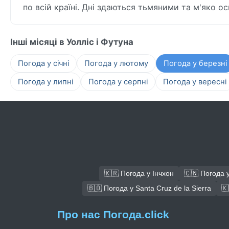
по всій країні. Дні здаються тьмяними та м'яко о
Інші місяці в Уолліс і Футуна
Погода у січні
Погода у лютому
Погода у березні
Погода у липні
Погода у серпні
Погода у вересні
🇰🇷 Погода у Інчхон
🇨🇳 Погода 
🇧🇴 Погода у Santa Cruz de la Sierra
🇰
Про нас Погода.click