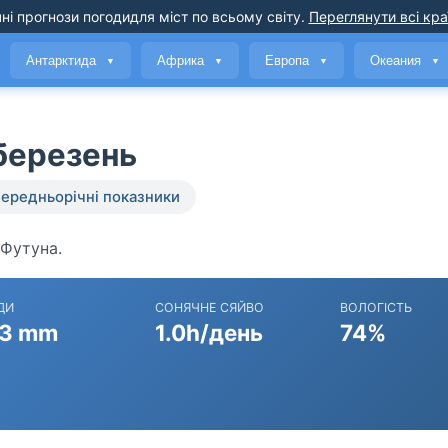
ні прогнози погоди
для міст по всьому світу
.
Переглянути всі кра
Антарктида
Африка
Европа
Океания
▼
▼
▼
▼
 березень
ередньорічні показники
 Футуна.
ДИ
СОНЯЧНЕ СЯЙВО
ВОЛОГІСТЬ
3 mm
1.0h/день
74%