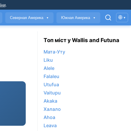
їни
.
🌐
Северная Америка
Южная Америка
▾
▼
▼
Топ міст у Wallis and Futuna
Мата-Уту
Liku
Alele
Falaleu
Utufua
Vaitupu
Akaka
Халало
Ahoa
Leava