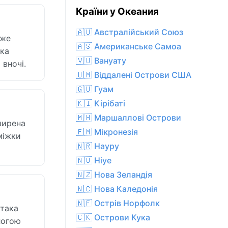
Країни у Океания
🇦🇺 Австралійський Союз
уже
🇦🇸 Американське Самоа
ика
🇻🇺 Вануату
 вночі.
🇺🇲 Віддалені Острови США
🇬🇺 Гуам
🇰🇮 Кірібаті
🇲🇭 Маршаллові Острови
ширена
🇫🇲 Мікронезія
оміжки
🇳🇷 Науру
🇳🇺 Ніуе
🇳🇿 Нова Зеландія
🇳🇨 Нова Каледонія
🇳🇫 Острів Норфолк
 така
🇨🇰 Острови Кука
логою