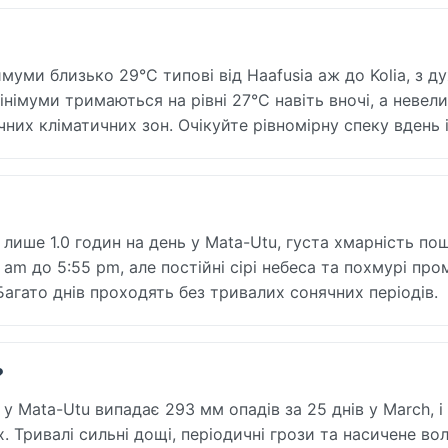
муми близько 29°C типові від Haafusia аж до Kolia, з д
німуми тримаються на рівні 27°C навіть вночі, а невел
них кліматичних зон. Очікуйте рівномірну спеку вдень і
 лише 1.0 годин на день у Mata-Utu, густа хмарність по
5 am до 5:55 pm, але постійні сірі небеса та похмурі пр
Багато днів проходять без тривалих сонячних періодів.
?
 у Mata-Utu випадає 293 мм опадів за 25 днів у March, і
. Тривалі сильні дощі, періодичні грози та насичене во