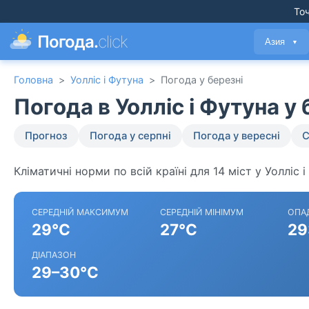
Точ
Погода.
click
Азия
▼
Головна
>
Уолліс і Футуна
>
Погода у березні
Погода в Уолліс і Футуна у
Прогноз
Погода у серпні
Погода у вересні
С
Кліматичні норми по всій країні для 14 міст у Уолліс і
СЕРЕДНІЙ МАКСИМУМ
СЕРЕДНІЙ МІНІМУМ
ОПА
29°C
27°C
29
ДІАПАЗОН
29–30°C