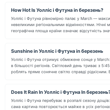
How Hot Is Уолліс і Футуна in березень?
Уолліс і Футуна рівномірно палає у March — макси
невеликими регіональними відмінностями. Нічні мі
географічна площа країни означає відсутність знач
Sunshine in Уолліс і Футуна in березень
Уолліс і Футуна отримує обмежене сонце у March:
в більшості регіонів. Світловий день триває з 5:4
роблять пряме сонячне світло справді рідкісним. 
Does It Rain In Уолліс і Футуна In березень
Уолліс і Футуна перебуває в розпалі сезону дощів:
сама картина повторюється майже в усіх регіонах