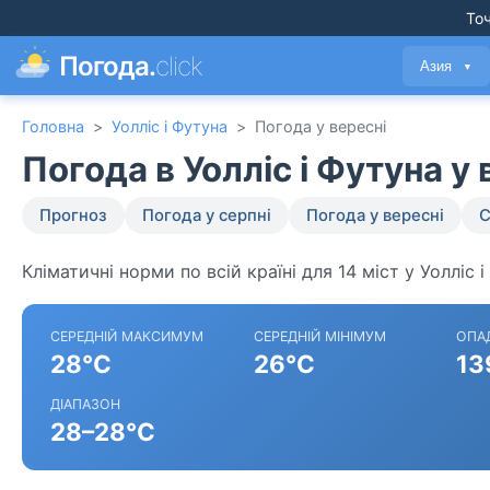
Точ
Погода.
click
Азия
▼
Головна
>
Уолліс і Футуна
>
Погода у вересні
Погода в Уолліс і Футуна у
Прогноз
Погода у серпні
Погода у вересні
С
Кліматичні норми по всій країні для 14 міст у Уолліс і
СЕРЕДНІЙ МАКСИМУМ
СЕРЕДНІЙ МІНІМУМ
ОПА
28°C
26°C
13
ДІАПАЗОН
28–28°C