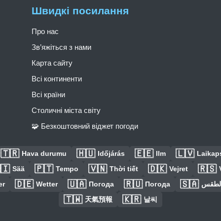
Швидкі посилання
Про нас
Зв’яжіться з нами
Карта сайту
Всі континенти
Всі країни
Столичні міста світу
🧩 Безкоштовний віджет погоди
🇹🇷
🇭🇺
🇪🇪
🇱🇻
Hava durumu
Időjárás
Ilm
Laikaps
🇮
🇵🇹
🇻🇳
🇩🇰
🇷🇸
Sää
Tempo
Thời tiết
Vejret
🇩🇪
🇺🇦
🇷🇺
🇸🇦
er
Wetter
Погода
Погода
الطق
🇹🇼
🇰🇷
天氣預報
날씨