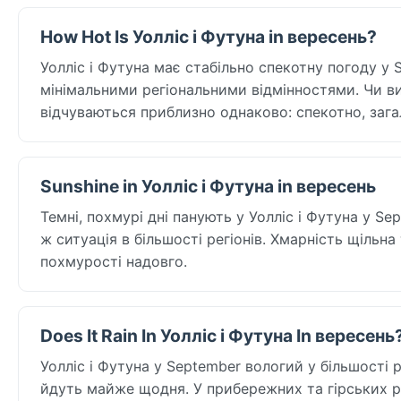
How Hot Is Уолліс і Футуна in вересень?
Уолліс і Футуна має стабільно спекотну погоду у
мінімальними регіональними відмінностями. Чи ви
відчуваються приблизно однаково: спекотно, зага
Sunshine in Уолліс і Футуна in вересень
Темні, похмурі дні панують у Уолліс і Футуна у Se
ж ситуація в більшості регіонів. Хмарність щільна 
похмурості надовго.
Does It Rain In Уолліс і Футуна In вересень
Уолліс і Футуна у September вологий у більшості р
йдуть майже щодня. У прибережних та гірських ра