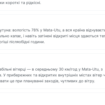
и короткі та рідкісні.
утуна: вологість 78% у Mata-Utu, а вся країна відчуваєт
но капає, і навіть затінені відкриті місця здаються т
гіші післяобідні години.
абільні вітерці — в середньому 30 км/год у Mata-Utu, з
в. У прибережних та відкритих внутрішніх містах вітер 
ати це при плануванні заходів, чутливих до вітру.