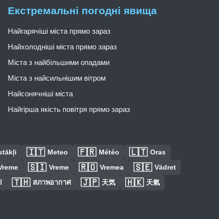
Екстремальні погодні явища
Найгарячіші міста прямо зараз
Найхолодніші міста прямо зараз
Міста з найбільшими опадами
Міста з найсильнішим вітром
Найсонячніші міста
Найгірша якість повітря прямо зараз
🇮🇹
🇫🇷
🇱🇹
tākļi
Meteo
Météo
Oras
🇸🇮
🇷🇴
🇸🇪
Vreme
Vreme
Vremea
Vädret
🇹🇭
🇯🇵
🇭🇰
ا
สภาพอากาศ
天気
天氣