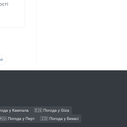
ості
ні
года у Кампала
🇪🇬 Погода у Giza
🇦🇺 Погода у Перт
🇮🇩 Погода у Бекасі