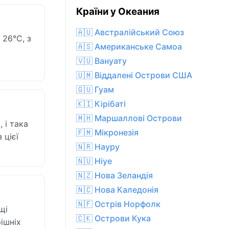
Країни у Океания
🇦🇺 Австралійський Союз
 26°C, з
🇦🇸 Американське Самоа
🇻🇺 Вануату
🇺🇲 Віддалені Острови США
🇬🇺 Гуам
🇰🇮 Кірібаті
🇲🇭 Маршаллові Острови
 і така
🇫🇲 Мікронезія
 цієї
🇳🇷 Науру
🇳🇺 Ніуе
🇳🇿 Нова Зеландія
🇳🇨 Нова Каледонія
🇳🇫 Острів Норфолк
щі
🇨🇰 Острови Кука
ішніх