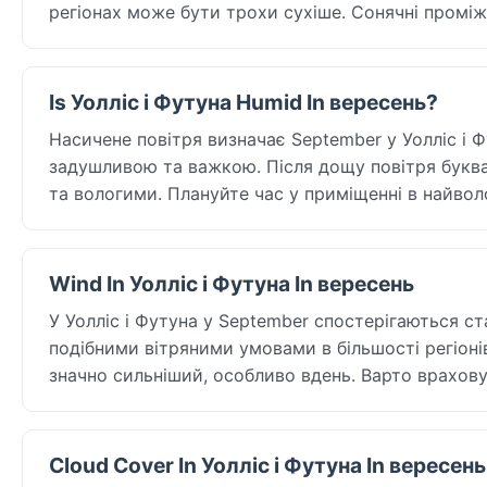
регіонах може бути трохи сухіше. Сонячні проміжк
Is Уолліс і Футуна Humid In вересень?
Насичене повітря визначає September у Уолліс і Ф
задушливою та важкою. Після дощу повітря букваль
та вологими. Плануйте час у приміщенні в найволо
Wind In Уолліс і Футуна In вересень
У Уолліс і Футуна у September спостерігаються ст
подібними вітряними умовами в більшості регіоні
значно сильніший, особливо вдень. Варто враховув
Cloud Cover In Уолліс і Футуна In вересень