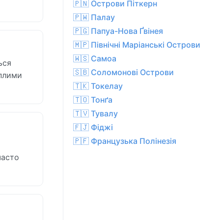
🇵🇳 Острови Піткерн
🇵🇼 Палау
🇵🇬 Папуа-Нова Ґвінея
🇲🇵 Північні Маріанські Острови
🇼🇸 Самоа
ься
🇸🇧 Соломонові Острови
еплими
🇹🇰 Токелау
🇹🇴 Тонґа
🇹🇻 Тувалу
🇫🇯 Фіджі
🇵🇫 Французька Полінезія
часто