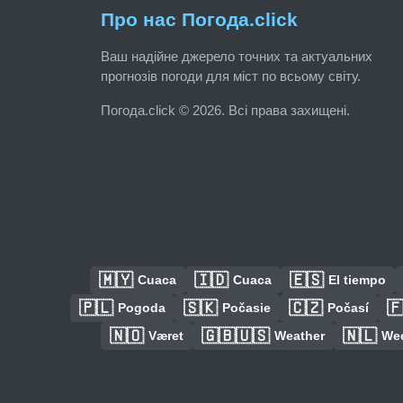
Про нас Погода.click
Ваш надійне джерело точних та актуальних
прогнозів погоди для міст по всьому світу.
Погода.click © 2026. Всі права захищені.
🇲🇾
🇮🇩
🇪🇸
Cuaca
Cuaca
El tiempo
🇵🇱
🇸🇰
🇨🇿

Pogoda
Počasie
Počasí
🇳🇴
🇬🇧🇺🇸
🇳🇱
Været
Weather
We