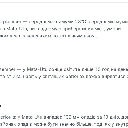
 September — середні максимуми 28°C, середні мінімуми
 в Mata-Utu, чи в одному з прибережних міст, умови
лом ясно, з невеликим полегшенням вночі.
ptember — у Mata-Utu сонце світить лише 1.2 год на день,
та стійка, навіть у світліших регіонах важко вирватися з
?
егіонів: у Mata-Utu випадає 139 мм опадів за 19 днів, до
йонах опадів може бути значно більше, тоді як у внутр