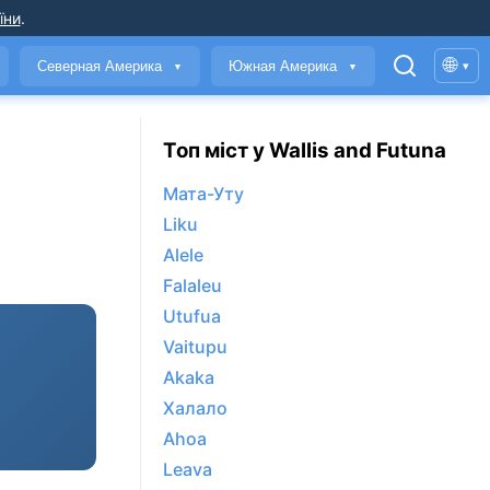
їни
.
🌐
Северная Америка
Южная Америка
▾
▼
▼
Топ міст у Wallis and Futuna
Мата-Уту
Liku
Alele
Falaleu
Utufua
Vaitupu
Akaka
Халало
Ahoa
Leava