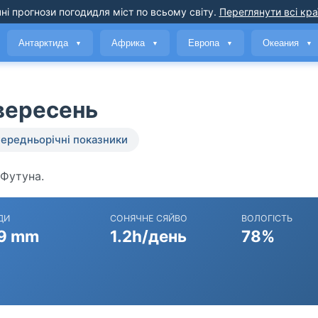
ні прогнози погоди
для міст по всьому світу
.
Переглянути всі кра
Антарктида
Африка
Европа
Океания
▼
▼
▼
▼
 вересень
ередньорічні показники
 Футуна.
ДИ
СОНЯЧНЕ СЯЙВО
ВОЛОГІСТЬ
9 mm
1.2h/день
78%