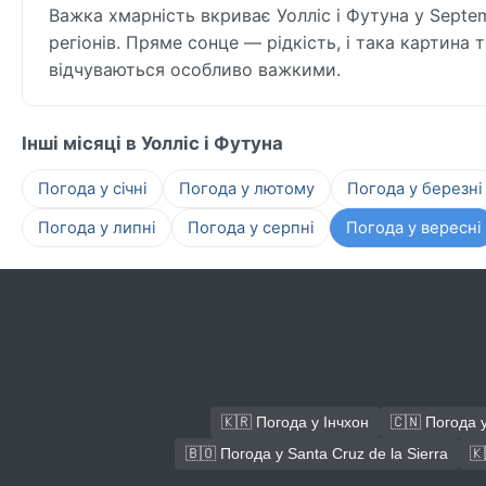
Важка хмарність вкриває Уолліс і Футуна у Septemb
регіонів. Пряме сонце — рідкість, і така картина т
відчуваються особливо важкими.
Інші місяці в Уолліс і Футуна
Погода у січні
Погода у лютому
Погода у березні
Погода у липні
Погода у серпні
Погода у вересні
🇰🇷 Погода у Інчхон
🇨🇳 Погода 
🇧🇴 Погода у Santa Cruz de la Sierra
🇰