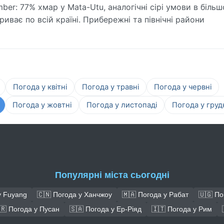
er: 77% хмар у Mata-Utu, аналогічні сірі умови в більш
риває по всій країні. Прибережні та північні райони
Погода у квітні
Погода у травні
Погода у червні
Погода у жовтні
Погода у листопаді
Погода у груд
Популярні міста сьогодні
у Fuyang
🇨🇳 Погода у Ханчжоу
🇲🇦 Погода у Рабат
🇺🇬 По
🇷 Погода у Пусан
🇸🇦 Погода у Ер-Ріяд
🇮🇹 Погода у Рим