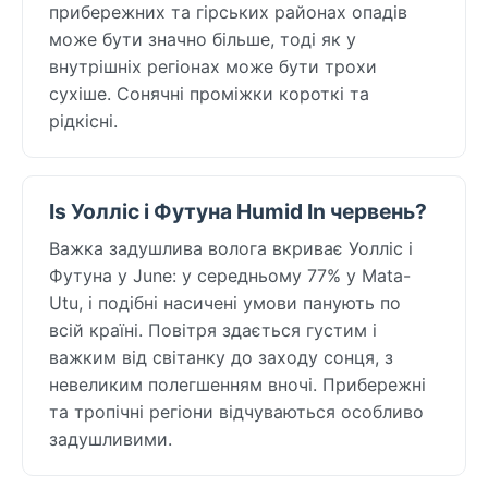
прибережних та гірських районах опадів
може бути значно більше, тоді як у
внутрішніх регіонах може бути трохи
сухіше. Сонячні проміжки короткі та
рідкісні.
Is Уолліс і Футуна Humid In червень?
Важка задушлива волога вкриває Уолліс і
Футуна у June: у середньому 77% у Mata-
Utu, і подібні насичені умови панують по
всій країні. Повітря здається густим і
важким від світанку до заходу сонця, з
невеликим полегшенням вночі. Прибережні
та тропічні регіони відчуваються особливо
задушливими.