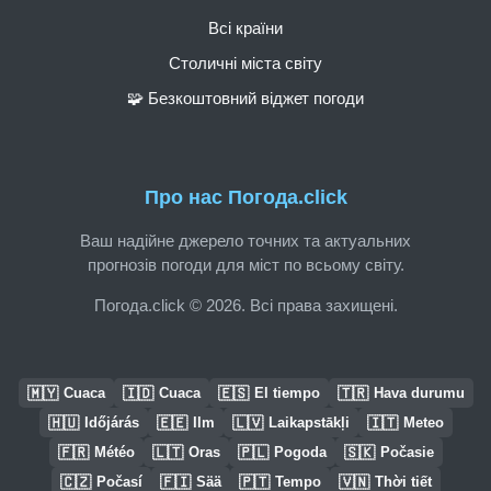
Всі країни
Столичні міста світу
🧩 Безкоштовний віджет погоди
Про нас Погода.click
Ваш надійне джерело точних та актуальних
прогнозів погоди для міст по всьому світу.
Погода.click © 2026. Всі права захищені.
🇲🇾
🇮🇩
🇪🇸
🇹🇷
Cuaca
Cuaca
El tiempo
Hava durumu
🇭🇺
🇪🇪
🇱🇻
🇮🇹
Időjárás
Ilm
Laikapstākļi
Meteo
🇫🇷
🇱🇹
🇵🇱
🇸🇰
Météo
Oras
Pogoda
Počasie
🇨🇿
🇫🇮
🇵🇹
🇻🇳
Počasí
Sää
Tempo
Thời tiết