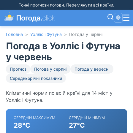
Точні прогнози погоди
.
Переглянути всі країни
.
☰
Погода.
click
🌐
Головна
>
Уолліс і Футуна
>
Погода у червні
Погода в Уолліс і Футуна
у червень
Прогноз
Погода у серпні
Погода у вересні
Середньорічні показники
Кліматичні норми по всій країні для 14 міст у
Уолліс і Футуна.
СЕРЕДНІЙ МАКСИМУМ
СЕРЕДНІЙ МІНІМУМ
28°C
27°C