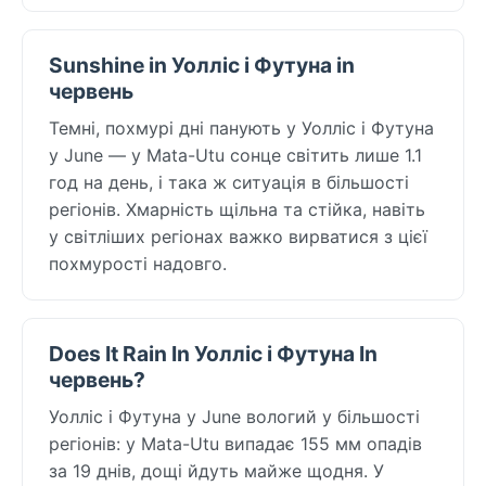
Sunshine in Уолліс і Футуна in
червень
Темні, похмурі дні панують у Уолліс і Футуна
у June — у Mata-Utu сонце світить лише 1.1
год на день, і така ж ситуація в більшості
регіонів. Хмарність щільна та стійка, навіть
у світліших регіонах важко вирватися з цієї
похмурості надовго.
Does It Rain In Уолліс і Футуна In
червень?
Уолліс і Футуна у June вологий у більшості
регіонів: у Mata-Utu випадає 155 мм опадів
за 19 днів, дощі йдуть майже щодня. У