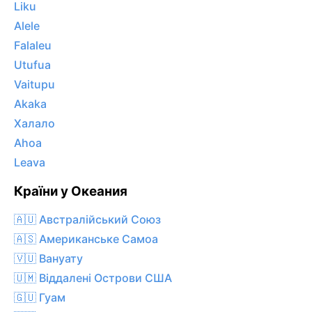
Liku
Alele
Falaleu
Utufua
Vaitupu
Akaka
Халало
Ahoa
Leava
Країни у Океания
🇦🇺 Австралійський Союз
🇦🇸 Американське Самоа
🇻🇺 Вануату
🇺🇲 Віддалені Острови США
🇬🇺 Гуам