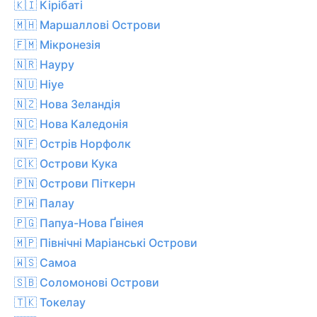
🇰🇮 Кірібаті
🇲🇭 Маршаллові Острови
🇫🇲 Мікронезія
🇳🇷 Науру
🇳🇺 Ніуе
🇳🇿 Нова Зеландія
🇳🇨 Нова Каледонія
🇳🇫 Острів Норфолк
🇨🇰 Острови Кука
🇵🇳 Острови Піткерн
🇵🇼 Палау
🇵🇬 Папуа-Нова Ґвінея
🇲🇵 Північні Маріанські Острови
🇼🇸 Самоа
🇸🇧 Соломонові Острови
🇹🇰 Токелау