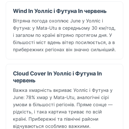
Wind In Уолліс і Футуна In червень
Вітряна погода охоплює June у Уолліс і
Футуна: у Mata-Utu в середньому 30 км/год,
і загалом по країні вітряно протягом дня. У
більшості міст вдень вітер посилюється, а в
прибережних регіонах він значно сильніший.
Cloud Cover In Уолліс і Футуна In
червень
Важка хмарність вкриває Уолліс і Футуна у
June: 78% хмар у Mata-Utu, аналогічні сірі
умови в більшості регіонів. Пряме сонце —
рідкість, і така картина триває по всій
країні. Прибережні та північні райони
відчуваються особливо важкими.