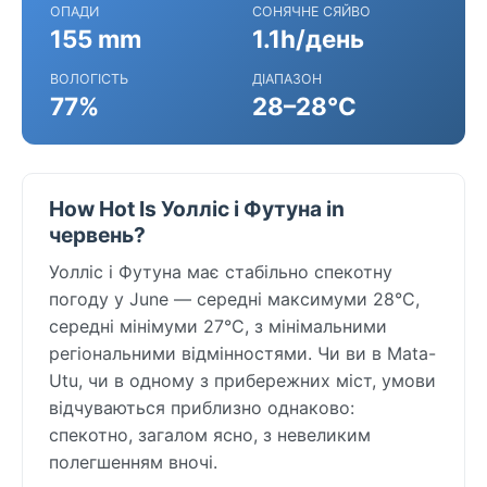
ОПАДИ
СОНЯЧНЕ СЯЙВО
155 mm
1.1h/день
ВОЛОГІСТЬ
ДІАПАЗОН
77%
28–28°C
How Hot Is Уолліс і Футуна in
червень?
Уолліс і Футуна має стабільно спекотну
погоду у June — середні максимуми 28°C,
середні мінімуми 27°C, з мінімальними
регіональними відмінностями. Чи ви в Mata-
Utu, чи в одному з прибережних міст, умови
відчуваються приблизно однаково:
спекотно, загалом ясно, з невеликим
полегшенням вночі.