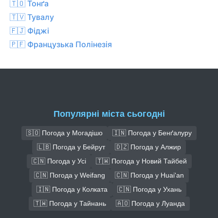
🇹🇴 Тонґа
🇹🇻 Тувалу
🇫🇯 Фіджі
🇵🇫 Французька Полінезія
Популярні міста сьогодні
🇸🇴 Погода у Могадішо
🇮🇳 Погода у Бенґалуру
🇱🇧 Погода у Бейрут
🇩🇿 Погода у Алжир
🇨🇳 Погода у Усі
🇹🇼 Погода у Новий Тайбей
🇨🇳 Погода у Weifang
🇨🇳 Погода у Huai'an
🇮🇳 Погода у Колката
🇨🇳 Погода у Ухань
🇹🇼 Погода у Тайнань
🇦🇴 Погода у Луанда