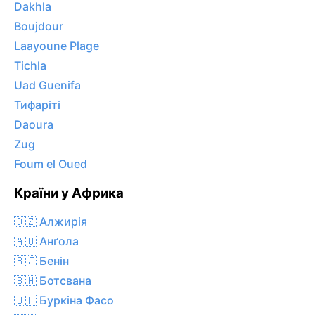
Dakhla
Boujdour
Laayoune Plage
Tichla
Uad Guenifa
Тифаріті
Daoura
Zug
Foum el Oued
Країни у Африка
🇩🇿 Алжирія
🇦🇴 Анґола
🇧🇯 Бенін
🇧🇼 Ботсвана
🇧🇫 Буркіна Фасо