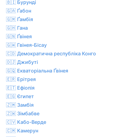
🇧🇮 Бурунді
🇬🇦 Ґабон
🇬🇲 Ґамбія
🇬🇭 Гана
🇬🇳 Ґвінея
🇬🇼 Гвінея-Бісау
🇨🇩 Демократична республіка Конго
🇩🇯 Джибуті
🇬🇶 Екваторіальна Ґвінея
🇪🇷 Ерітрея
🇪🇹 Ефіопія
🇪🇬 Єгипет
🇿🇲 Замбія
🇿🇼 Зімбабве
🇨🇻 Кабо-Верде
🇨🇲 Камерун