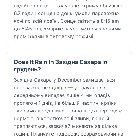
надійне сонце — Laayoune отримує близько
6.7 годин сонця на день, умови переважно
ясні по всій країні. Сонце світить з 8:15 am
до 6:45 pm, хмарність чергується з ясними
проміжками в типовому режимі.
Does It Rain In Західна Сахара In
грудень?
Західна Сахара у December залишається
переважно без дощів — у Laayoune в
середньому випадає лише 4 мм опадів
протягом 1 днів, і в більшій частині країни
так само посушливо. Тривалі сухі періоди є
нормою, а короткочасні зливи, якщо й
трапляються, зазвичай минають за кілька
годин. Плануйте подорож, розраховуючи на