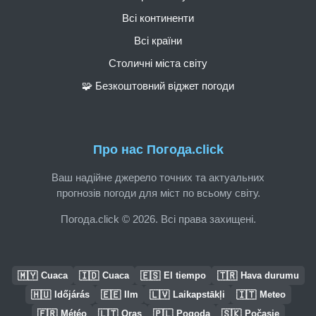
Всі континенти
Всі країни
Столичні міста світу
🧩 Безкоштовний віджет погоди
Про нас Погода.click
Ваш надійне джерело точних та актуальних
прогнозів погоди для міст по всьому світу.
Погода.click © 2026. Всі права захищені.
🇲🇾
🇮🇩
🇪🇸
🇹🇷
Cuaca
Cuaca
El tiempo
Hava durumu
🇭🇺
🇪🇪
🇱🇻
🇮🇹
Időjárás
Ilm
Laikapstākļi
Meteo
🇫🇷
🇱🇹
🇵🇱
🇸🇰
Météo
Oras
Pogoda
Počasie