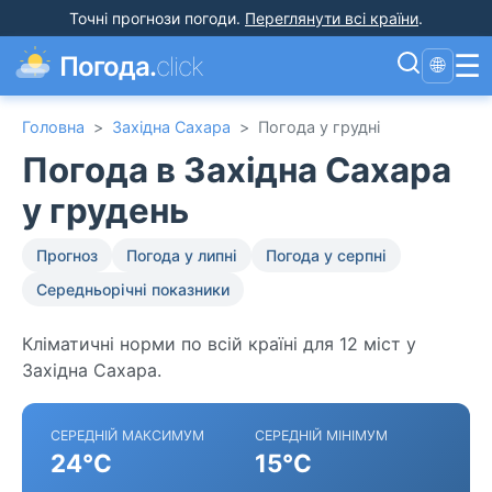
Точні прогнози погоди
.
Переглянути всі країни
.
☰
Погода.
click
🌐
Головна
>
Західна Сахара
>
Погода у грудні
Погода в Західна Сахара
у грудень
Прогноз
Погода у липні
Погода у серпні
Середньорічні показники
Кліматичні норми по всій країні для 12 міст у
Західна Сахара.
СЕРЕДНІЙ МАКСИМУМ
СЕРЕДНІЙ МІНІМУМ
24°C
15°C