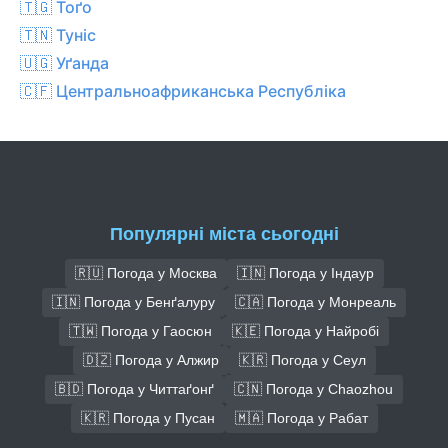
🇹🇬 Тоґо
🇹🇳 Туніс
🇺🇬 Уґанда
🇨🇫 Центральноафриканська Республіка
Популярні міста сьогодні
🇷🇺 Погода у Москва
🇮🇳 Погода у Індаур
🇮🇳 Погода у Бенґалуру
🇨🇦 Погода у Монреаль
🇹🇼 Погода у Гаосюн
🇰🇪 Погода у Найробі
🇩🇿 Погода у Алжир
🇰🇷 Погода у Сеул
🇧🇩 Погода у Читтаґонґ
🇨🇳 Погода у Chaozhou
🇰🇷 Погода у Пусан
🇲🇦 Погода у Рабат