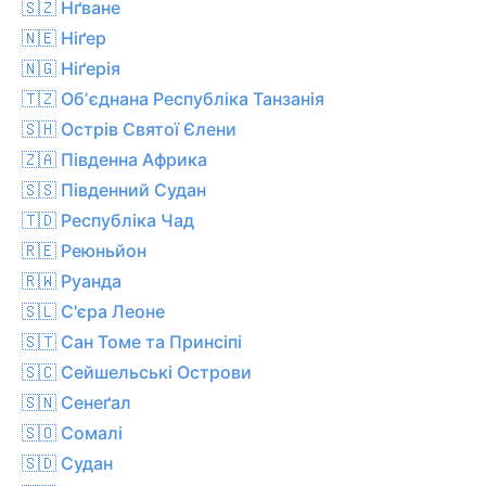
🇸🇿 Нґване
🇳🇪 Ніґер
🇳🇬 Ніґерія
🇹🇿 Обʼєднана Республіка Танзанія
🇸🇭 Острів Святої Єлени
🇿🇦 Південна Африка
🇸🇸 Південний Судан
🇹🇩 Республіка Чад
🇷🇪 Реюньйон
🇷🇼 Руанда
🇸🇱 С'єра Леоне
🇸🇹 Сан Томе та Принсіпі
🇸🇨 Сейшельські Острови
🇸🇳 Сенеґал
🇸🇴 Сомалі
🇸🇩 Судан