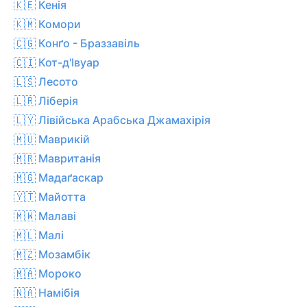
🇰🇪 Кенія
🇰🇲 Комори
🇨🇬 Конґо - Браззавіль
🇨🇮 Кот-д'Івуар
🇱🇸 Лесото
🇱🇷 Ліберія
🇱🇾 Лівійська Арабська Джамахірія
🇲🇺 Маврикій
🇲🇷 Мавританія
🇲🇬 Мадаґаскар
🇾🇹 Майотта
🇲🇼 Малаві
🇲🇱 Малі
🇲🇿 Мозамбік
🇲🇦 Мороко
🇳🇦 Намібія