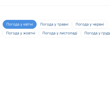
Погода у квітні
Погода у травні
Погода у червні
Погода у жовтні
Погода у листопаді
Погода у груд