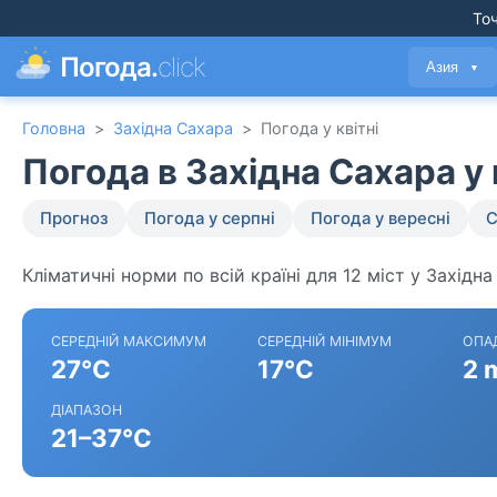
Точ
Погода.
click
Азия
▼
Головна
>
Західна Сахара
>
Погода у квітні
Погода в Західна Сахара у 
Прогноз
Погода у серпні
Погода у вересні
С
Кліматичні норми по всій країні для 12 міст у Західна
СЕРЕДНІЙ МАКСИМУМ
СЕРЕДНІЙ МІНІМУМ
ОПА
27°C
17°C
2 
ДІАПАЗОН
21–37°C