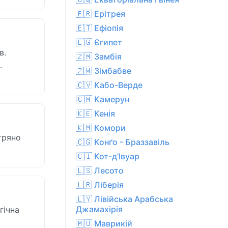
🇪🇷 Ерітрея
🇪🇹 Ефіопія
🇪🇬 Єгипет
в.
🇿🇲 Замбія
.
🇿🇼 Зімбабве
🇨🇻 Кабо-Верде
🇨🇲 Камерун
🇰🇪 Кенія
🇰🇲 Комори
ітряно
🇨🇬 Конґо - Браззавіль
🇨🇮 Кот-д'Івуар
🇱🇸 Лесото
🇱🇷 Ліберія
🇱🇾 Лівійська Арабська
Джамахірія
гічна
🇲🇺 Маврикій