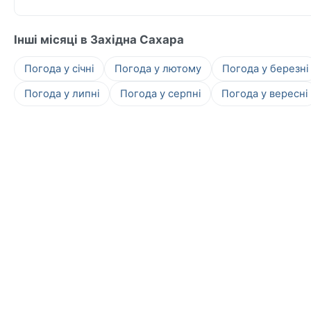
Інші місяці в Західна Сахара
Погода у січні
Погода у лютому
Погода у березні
Погода у липні
Погода у серпні
Погода у вересні