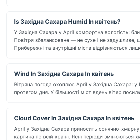
Is Західна Сахара Humid In квітень?
У Західна Сахара у April комфортна вологість: бли
Повітря збалансоване — не сухе і не задушливе,
Прибережні та внутрішні міста відрізняються лише 
Wind In Західна Сахара In квітень
Вітряна погода охоплює April у Західна Сахара: у 
протягом дня. У більшості міст вдень вітер посил
Cloud Cover In Західна Сахара In квітень
April у Західна Сахара приносить сонячно-хмарну
картина по всій країні. Ясні періоди змінюються