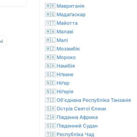
🇲🇷 Мавританія
🇲🇬 Мадаґаскар
🇾🇹 Майотта
🇲🇼 Малаві
🇲🇱 Малі
ні
🇲🇿 Мозамбік
🇲🇦 Мороко
🇳🇦 Намібія
🇸🇿 Нґване
🇳🇪 Ніґер
🇳🇬 Ніґерія
🇹🇿 Обʼєднана Республіка Танзанія
🇸🇭 Острів Святої Єлени
🇿🇦 Південна Африка
🇸🇸 Південний Судан
🇹🇩 Республіка Чад