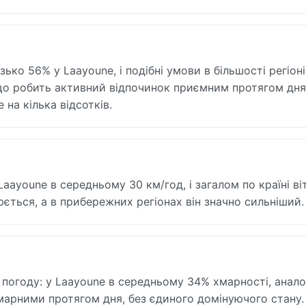
зько 56% у Laayoune, і подібні умови в більшості регіоні
 що робить активний відпочинок приємним протягом дня
на кілька відсотків.
Laayoune в середньому 30 км/год, і загалом по країні в
юється, а в прибережних регіонах він значно сильніший.
 погоду: у Laayoune в середньому 34% хмарності, анало
 хмарними протягом дня, без єдиного домінуючого стану.