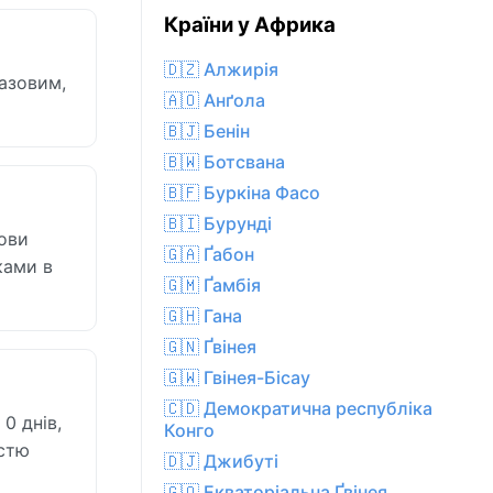
Країни у Африка
🇩🇿 Алжирія
казовим,
🇦🇴 Анґола
🇧🇯 Бенін
🇧🇼 Ботсвана
🇧🇫 Буркіна Фасо
🇧🇮 Бурунді
мови
🇬🇦 Ґабон
ками в
🇬🇲 Ґамбія
🇬🇭 Гана
🇬🇳 Ґвінея
🇬🇼 Гвінея-Бісау
🇨🇩 Демократична республіка
0 днів,
Конго
істю
🇩🇯 Джибуті
🇬🇶 Екваторіальна Ґвінея