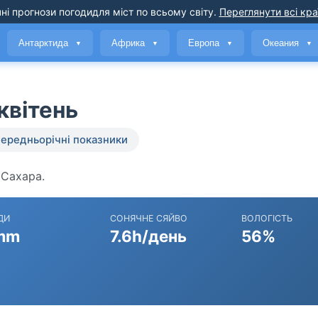
ні прогнози погоди
для міст по всьому світу
.
Переглянути всі кра
Антарктида
Африка
Европа
Океания
▼
▼
▼
▼
квітень
ередньорічні показники
 Сахара.
ДИ
СОНЯЧНЕ СЯЙВО
ВОЛОГІСТЬ
mm
7.6h/день
56%