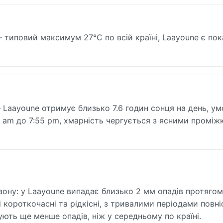
— типовий максимум 27°C по всій країні, Laayoune є по
— Laayoune отримує близько 7.6 годин сонця на день, у
:10 am до 7:55 pm, хмарність чергується з ясними проміж
зону: у Laayoune випадає близько 2 мм опадів протягом 
 короткочасні та рідкісні, з тривалими періодами повн
ують ще менше опадів, ніж у середньому по країні.