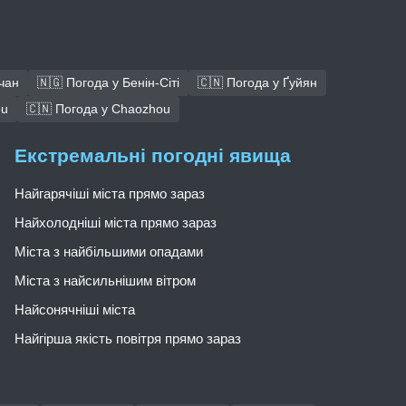
чан
🇳🇬 Погода у Бенін-Сіті
🇨🇳 Погода у Ґуйян
ou
🇨🇳 Погода у Chaozhou
Екстремальні погодні явища
Найгарячіші міста прямо зараз
Найхолодніші міста прямо зараз
Міста з найбільшими опадами
Міста з найсильнішим вітром
Найсонячніші міста
Найгірша якість повітря прямо зараз