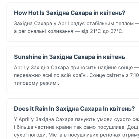
How Hot Is Західна Сахара in квітень?
Західна Сахара у April радує стабільним теплом 
а регіональні коливання — від 21°C до 37°C.
Sunshine in Західна Сахара in квітень
April у Західна Сахара приносить надійне сонце 
переважно ясні по всій країні. Сонце світить з 7
типовому режимі.
Does It Rain In Західна Сахара In квітень?
У April у Західна Сахара панують умови сухого се
і більша частина країни так само посушлива. Дощі
сухої погоди. Міста в посушливих регіонах отрим