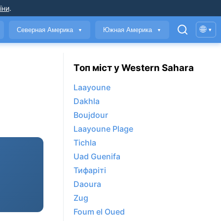
їни
.
🌐
Северная Америка
Южная Америка
▾
▼
▼
Топ міст у Western Sahara
Laayoune
Dakhla
Boujdour
Laayoune Plage
Tichla
Uad Guenifa
Тифаріті
Daoura
Zug
Foum el Oued