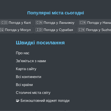
Популярні міста сьогодні
🇨🇴 Погода у Калі
🇨🇳 Погода у Ланьчжоу
🇨🇳 Погода у Нань
🇶 Погода у Мосул
🇮🇩 Погода у Сурабая
🇨🇳 Погода у Suzh
Швидкі посилання
Про нас
Зв’яжіться з нами
Карта сайту
Всі континенти
Всі країни
Столичні міста світу
🧩 Безкоштовний віджет погоди