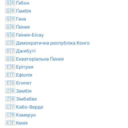
🇬🇦 Ґабон
🇬🇲 Ґамбія
🇬🇭 Гана
🇬🇳 Ґвінея
🇬🇼 Гвінея-Бісау
🇨🇩 Демократична республіка Конго
🇩🇯 Джибуті
🇬🇶 Екваторіальна Ґвінея
🇪🇷 Ерітрея
🇪🇹 Ефіопія
🇪🇬 Єгипет
🇿🇲 Замбія
🇿🇼 Зімбабве
🇨🇻 Кабо-Верде
🇨🇲 Камерун
🇰🇪 Кенія