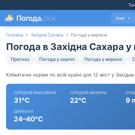
Точ
Погода.
click
Азия
▼
Головна
>
Західна Сахара
>
Погода у вересні
Погода в Західна Сахара у
Прогноз
Погода у серпні
Погода у вересні
С
Кліматичні норми по всій країні для 12 міст у Західна
СЕРЕДНІЙ МАКСИМУМ
СЕРЕДНІЙ МІНІМУМ
ОПА
31°C
22°C
9 
ДІАПАЗОН
24–40°C