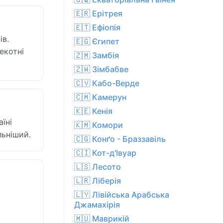
🇪🇷 Ерітрея
🇪🇹 Ефіопія
ів.
🇪🇬 Єгипет
екотні
🇿🇲 Замбія
🇿🇼 Зімбабве
🇨🇻 Кабо-Верде
🇨🇲 Камерун
🇰🇪 Кенія
їні
🇰🇲 Комори
льніший.
🇨🇬 Конґо - Браззавіль
🇨🇮 Кот-д'Івуар
🇱🇸 Лесото
🇱🇷 Ліберія
🇱🇾 Лівійська Арабська
Джамахірія
🇲🇺 Маврикій