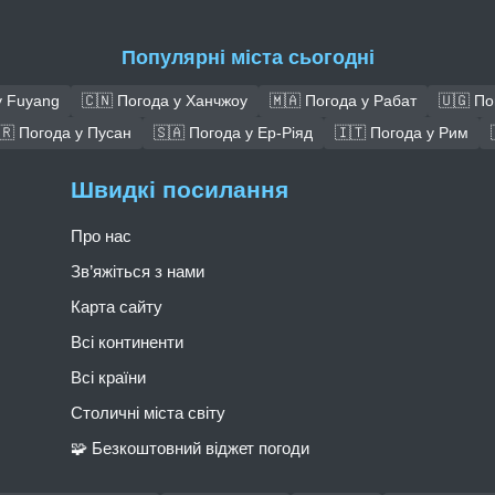
Популярні міста сьогодні
у Fuyang
🇨🇳 Погода у Ханчжоу
🇲🇦 Погода у Рабат
🇺🇬 По
🇷 Погода у Пусан
🇸🇦 Погода у Ер-Ріяд
🇮🇹 Погода у Рим
Швидкі посилання
Про нас
Зв’яжіться з нами
Карта сайту
Всі континенти
Всі країни
Столичні міста світу
🧩 Безкоштовний віджет погоди