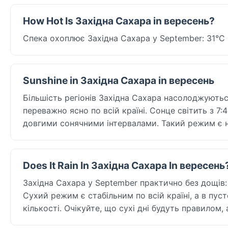
How Hot Is Західна Сахара in вересень?
Спека охоплює Західна Сахара у September: 31°C 
Sunshine in Західна Сахара in вересень
Більшість регіонів Західна Сахара насолоджуютьс
переважно ясно по всій країні. Сонце світить з 
довгими сонячними інтервалами. Такий режим є над
Does It Rain In Західна Сахара In вересень
Західна Сахара у September практично без дощів: 
Сухий режим є стабільним по всій країні, а в пус
кількості. Очікуйте, що сухі дні будуть правилом,