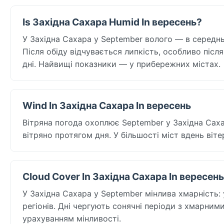
Is Західна Сахара Humid In вересень?
У Західна Сахара у September волого — в середньо
Після обіду відчувається липкість, особливо післ
дні. Найвищі показники — у прибережних містах.
Wind In Західна Сахара In вересень
Вітряна погода охоплює September у Західна Сахар
вітряно протягом дня. У більшості міст вдень віт
Cloud Cover In Західна Сахара In вересень
У Західна Сахара у September мінлива хмарність: 
регіонів. Дні чергують сонячні періоди з хмарним
урахуванням мінливості.