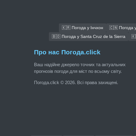
🇰🇷 Погода у Інчхон
🇨🇳 Погода 
🇧🇴 Погода у Santa Cruz de la Sierra
🇰
Про нас Погода.click
Ваш надійне джерело точних та актуальних
прогнозів погоди для міст по всьому світу.
Погода.click © 2026. Всі права захищені.