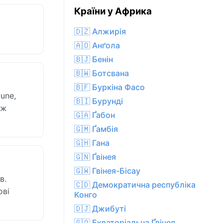
Країни у Африка
🇩🇿 Алжирія
🇦🇴 Анґола
🇧🇯 Бенін
🇧🇼 Ботсвана
🇧🇫 Буркіна Фасо
une,
🇧🇮 Бурунді
іж
🇬🇦 Ґабон
🇬🇲 Ґамбія
🇬🇭 Гана
🇬🇳 Ґвінея
🇬🇼 Гвінея-Бісау
в.
🇨🇩 Демократична республіка
ові
Конго
🇩🇯 Джибуті
🇬🇶 Екваторіальна Ґвінея