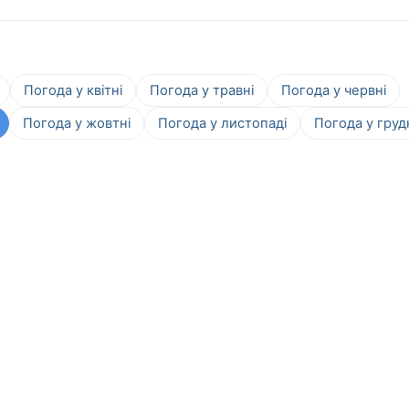
Погода у квітні
Погода у травні
Погода у червні
Погода у жовтні
Погода у листопаді
Погода у груд