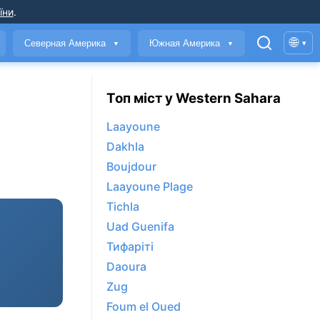
їни
.
🌐
Северная Америка
Южная Америка
▾
▼
▼
Топ міст у Western Sahara
Laayoune
Dakhla
Boujdour
Laayoune Plage
Tichla
Uad Guenifa
Тифаріті
Daoura
Zug
Foum el Oued