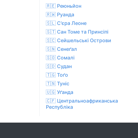
🇷🇪 Реюньйон
🇷🇼 Руанда
🇸🇱 С'єра Леоне
🇸🇹 Сан Томе та Принсіпі
🇸🇨 Сейшельські Острови
🇸🇳 Сенеґал
🇸🇴 Сомалі
🇸🇩 Судан
🇹🇬 Тоґо
🇹🇳 Туніс
🇺🇬 Уґанда
🇨🇫 Центральноафриканська
Республіка