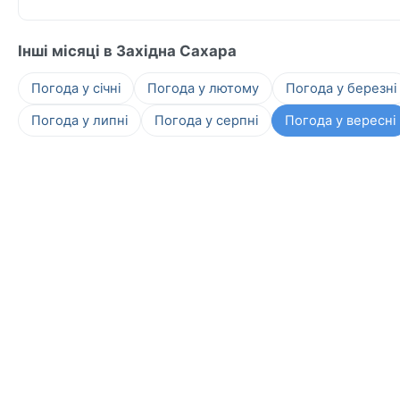
Інші місяці в Західна Сахара
Погода у січні
Погода у лютому
Погода у березні
Погода у липні
Погода у серпні
Погода у вересні