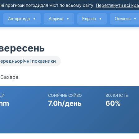
ні прогнози погоди
для міст по всьому світу
.
Переглянути всі кра
Антарктида
Африка
Европа
Океания
▼
▼
▼
▼
 вересень
ередньорічні показники
 Сахара.
ДИ
СОНЯЧНЕ СЯЙВО
ВОЛОГІСТЬ
mm
7.0h/день
60%