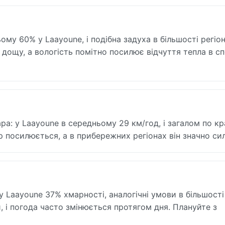
му 60% у Laayoune, і подібна задуха в більшості регіон
я дощу, а вологість помітно посилює відчуття тепла в сп
а: у Laayoune в середньому 29 км/год, і загалом по кра
ер посилюється, а в прибережних регіонах він значно си
у Laayoune 37% хмарності, аналогічні умови в більшості
и, і погода часто змінюється протягом дня. Плануйте з