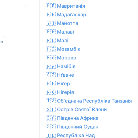
🇲🇷 Мавританія
🇲🇬 Мадаґаскар
🇾🇹 Майотта
🇲🇼 Малаві
🇲🇱 Малі
ні
🇲🇿 Мозамбік
🇲🇦 Мороко
🇳🇦 Намібія
🇸🇿 Нґване
🇳🇪 Ніґер
🇳🇬 Ніґерія
🇹🇿 Обʼєднана Республіка Танзанія
🇸🇭 Острів Святої Єлени
🇿🇦 Південна Африка
🇸🇸 Південний Судан
🇹🇩 Республіка Чад