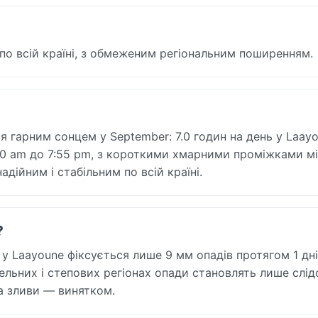
по всій країні, з обмеженим регіональним поширенням.
я гарним сонцем у September: 7.0 годин на день у Laayo
7:40 am до 7:55 pm, з короткими хмарними проміжками м
ійним і стабільним по всій країні.
?
у Laayoune фіксується лише 9 мм опадів протягом 1 дні
тельних і степових регіонах опади становлять лише слід
 а зливи — винятком.